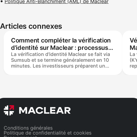
Politique Anti-Blanchiment (AML) de Maclear
Articles connexes
Comment compléter la vérification
Vé
d'identité sur Maclear : processus
Ma
La vérification d'identité Maclear se fait via
La 
et délais
pr
Sumsub et se termine généralement en 10
(KY
minutes. Les investisseurs préparent un
re
passeport valide, une carte d'identité
rep
nationale ou un permis de séjour (ne devant
co
pas expirer dans un mois), sélectionnent le
l'e
type de document, scannent un code QR
pe
pour continuer sur un smartphone,
su
photographient le document et prennent un
jou
selfie. L'approbation déclenche un e-mail ; la
vér
preuve d'adresse est l'étape suivante.
int
s'i
Conditions générales
Politique de confidentialité et cookies