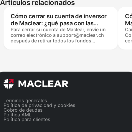
Artículos relacionados
Cómo cerrar su cuenta de inversor
Có
de Maclear: ¿qué pasa con las
Ma
Para cerrar su cuenta de Maclear, envíe un
Ca
inversiones activas?
correo electrónico a support@maclear.ch
Co
después de retirar todos los fondos
con
disponibles. Las inversiones activas
des
continúan hasta que se reembolsen según
de 
lo programado; para salir antes, colóquelas
ini
en el Mercado Secundario. Los datos
con
personales se retienen durante al menos 10
me
años bajo la ley suiza de AML antes de su
let
eliminación, y las cuentas cerradas pueden
núm
reactivarse dentro de ese período.
de 
con
Términos generales
Política de privacidad y cookies
Cobro de deudas
Política AML
Política para clientes