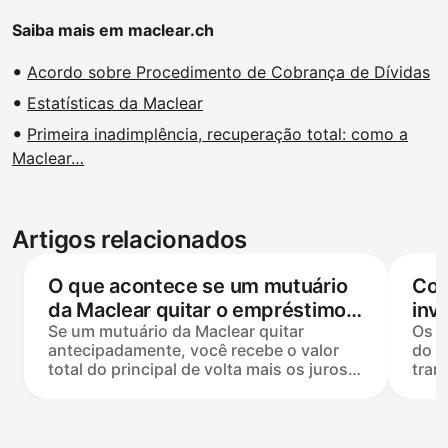
Saiba mais em maclear.ch
Acordo sobre Procedimento de Cobrança de Dívidas
Estatísticas da Maclear
Primeira inadimplência, recuperação total: como a
Maclear…
Artigos relacionados
O que acontece se um mutuário
Com
da Maclear quitar o empréstimo
inv
Se um mutuário da Maclear quitar
Os j
antecipadamente?
qua
antecipadamente, você recebe o valor
do d
total do principal de volta mais os juros
tran
pelo período real do empréstimo — com
proj
um mínimo garantido de três meses de
norm
juros, mesmo que o pagamento ocorra
alca
antes. Nenhuma penalidade para o
mens