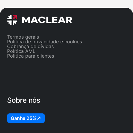
investidor se aplica; o projeto passa para
€1.0
Reembolsado, e os fundos se tornam
mês.
Disponíveis para reinvestimento ou
sald
retirada imediatamente.
está
Termos gerais
Política de privacidade e cookies
Cobrança de dívidas
Política AML
Política para clientes
Sobre nós
Ganhe 25%