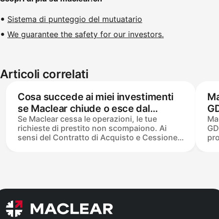
Sistema di punteggio del mutuatario
We guarantee the safety for our investors.
Articoli correlati
Cosa succede ai miei investimenti
Ma
se Maclear chiude o esce dal
GD
Se Maclear cessa le operazioni, le tue
Mac
mercato?
de
richieste di prestito non scompaiono. Ai
GDP
sensi del Contratto di Acquisto e Cessione
pro
dei Crediti, gli investitori possiedono
leg
direttamente le richieste di prestito —
ope
Maclear agisce solo come Agente di
all
Riscossione e Agente di Garanzia. I fondi
san
non investiti in deposito segregato tornano
dei
al tuo conto bancario verificato; gli
mon
investimenti attivi continuano secondo i
reg
loro programmi di prestito originali. I fondi
ann