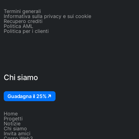
non sono coperti dall'assicurazione sui
depositi svizzera.
Termini generali
Informativa sulla privacy e sui cookie
Recupero crediti
Politica AML
Politica per i clienti
Chi siamo
Guadagna il 25%
Home
Progetti
Notizie
Chi siamo
Invita amici
Corso Web3