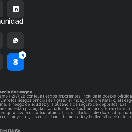
unidad
encia de riesgos
tamo P2P/P2B conlleva riesgos importantes, incluida la posible pérdid
 Entre los riesgos principales figuran el impago del prestatario, el ries
rma, el riesgo de liquidez y la ausencia de seguro de depósitos. Las
ones no están protegidas como los depósitos bancarios. El rendimiento
no garantiza resultados futuros. Los resultados individuales dependen
ón de proyectos, las condiciones de mercado y la diversificación de la 
importante