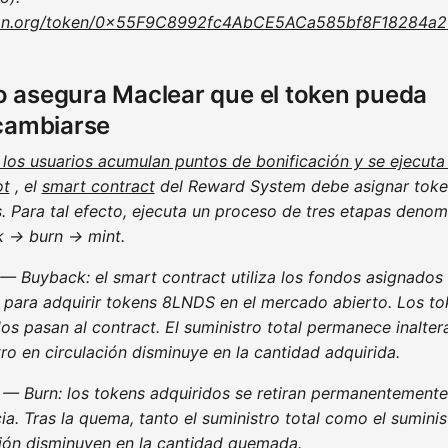
an.org/token/0x55F9C8992fc4AbCE5ACa585bf8F18284a
 asegura Maclear que el token pueda
cambiarse
los usuarios acumulan puntos de bonificación y se ejecuta
ot
, el
smart contract
del Reward System debe asignar toke
s. Para tal efecto, ejecuta un proceso de tres etapas deno
 → burn → mint.
 — Buyback: el smart contract utiliza los fondos asignados
 para adquirir tokens 8LNDS en el mercado abierto. Los to
os pasan al contract. El suministro total permanece inalter
ro en circulación disminuye en la cantidad adquirida.
 — Burn: los tokens adquiridos se retiran permanentemente
ia. Tras la quema, tanto el suministro total como el suminis
ción disminuyen en la cantidad quemada.