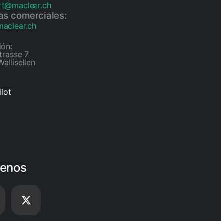
rt@maclear.ch
as comerciales:
aclear.ch
ión:
strasse 7
allisellen
ilot
uenos