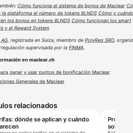
ambién:
Cómo funciona el sistema de bonos de Maclear
C
a la plataforma el número de tokens 8LNDS
Cómo y cuándo
ten los bonos en tokens 8LNDS
Cómo funcionan los smart
ts y el Reward System
 AG
, registrada en Suiza, miembro de
PolyReg SRO
, organi
rregulación supervisada por la
FINMA
.
ormación en maclear.ch
para ganar y usar puntos de bonificación Maclear
ciones Generales de Maclear
ulos relacionados
rifas: dónde se aplican y cuándo
Pregunta
arecen
sobre el
lear no cobra tarifas en el sistema de
Este FAQ c