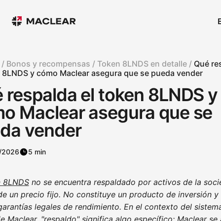
 /
Bonos y recompensas /
Token 8LNDS en detalle /
Qué re
n 8LNDS y cómo Maclear asegura que se pueda vender
 respalda el token 8LNDS y
o Maclear asegura que se
da vender
/2026
5 min
n 8LNDS
no se encuentra respaldado por activos de la soci
e un precio fijo. No constituye un producto de inversión y
arantías legales de rendimiento. En el contexto del sistem
 Maclear, "respaldo" significa algo específico: Maclear se