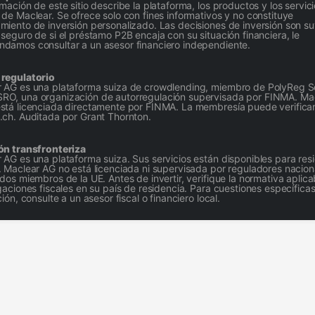
rmación de este sitio describe la plataforma, los productos y los servic
 de Maclear. Se ofrece solo con fines informativos y no constituye
miento de inversión personalizado. Las decisiones de inversión son su
 seguro de si el préstamo P2B encaja con su situación financiera, le
damos consultar a un asesor financiero independiente.
 regulatorio
 AG es una plataforma suiza de crowdlending, miembro de PolyReg S
O, una organización de autorregulación supervisada por FINMA. Ma
stá licenciada directamente por FINMA. La membresía puede verifica
.ch. Auditada por Grant Thornton.
ón transfronteriza
 AG es una plataforma suiza. Sus servicios están disponibles para res
. Maclear AG no está licenciada ni supervisada por reguladores nacion
ados miembros de la UE. Antes de invertir, verifique la normativa aplica
igaciones fiscales en su país de residencia. Para cuestiones específica
ción, consulte a un asesor fiscal o financiero local.