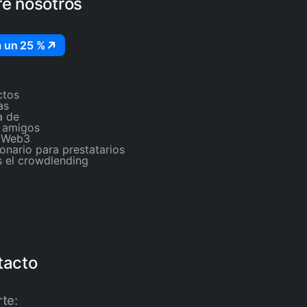
e nosotros
 un 25 %
ctos
as
a de
r amigos
 Web3
onario para prestatarios
 el crowdlending
tacto
te: