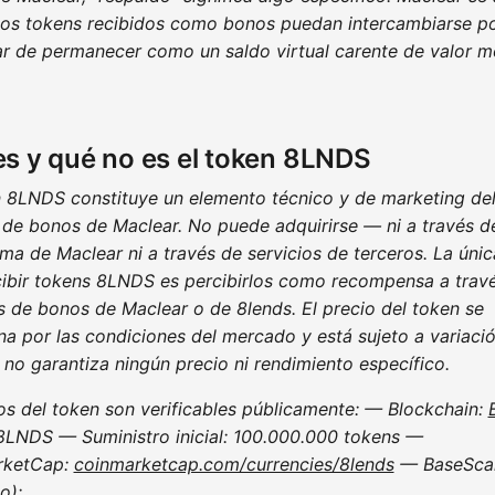
los tokens recibidos como bonos puedan intercambiarse p
gar de permanecer como un saldo virtual carente de valor m
s y qué no es el token 8LNDS
n 8LNDS constituye un elemento técnico y de marketing de
 de bonos de Maclear. No puede adquirirse — ni a través de
ma de Maclear ni a través de servicios de terceros. La únic
cibir tokens 8LNDS es percibirlos como recompensa a travé
s de bonos de Maclear o de 8lends. El precio del token se
na por las condiciones del mercado y está sujeto a variació
no garantiza ningún precio ni rendimiento específico.
os del token son verificables públicamente: — Blockchain:
 8LNDS — Suministro inicial: 100.000.000 tokens —
rketCap:
coinmarketcap.com/currencies/8lends
— BaseSca
o):