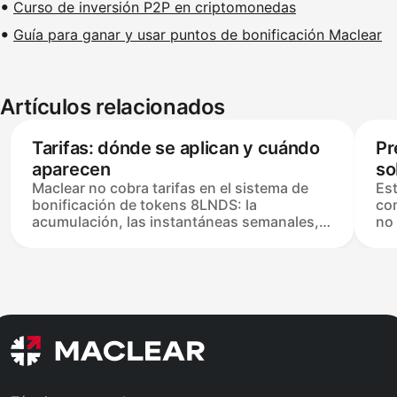
Curso de inversión P2P en criptomonedas
Guía para ganar y usar puntos de bonificación Maclear
Artículos relacionados
Tarifas: dónde se aplican y cuándo
Pr
aparecen
so
Maclear no cobra tarifas en el sistema de
Es
bonificación de tokens 8LNDS: la
co
acumulación, las instantáneas semanales,
no
la adquisición, la reclamación y el
tra
intercambio y retiro están cubiertos por la
un 
plataforma. El único costo es una tarifa de
per
gas de blockchain — establecida por la
Si
carga de la red, no por Maclear, y pagada
Rec
por el usuario — cuando se retira USDC a
cus
una billetera externa no custodial en la red
8LN
Base.
Ba