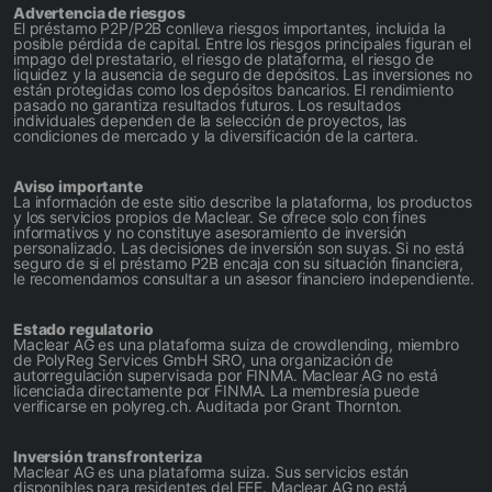
Advertencia de riesgos
El préstamo P2P/P2B conlleva riesgos importantes, incluida la
posible pérdida de capital. Entre los riesgos principales figuran el
impago del prestatario, el riesgo de plataforma, el riesgo de
liquidez y la ausencia de seguro de depósitos. Las inversiones no
están protegidas como los depósitos bancarios. El rendimiento
pasado no garantiza resultados futuros. Los resultados
individuales dependen de la selección de proyectos, las
condiciones de mercado y la diversificación de la cartera.
Aviso importante
La información de este sitio describe la plataforma, los productos
y los servicios propios de Maclear. Se ofrece solo con fines
informativos y no constituye asesoramiento de inversión
personalizado. Las decisiones de inversión son suyas. Si no está
seguro de si el préstamo P2B encaja con su situación financiera,
le recomendamos consultar a un asesor financiero independiente.
Estado regulatorio
Maclear AG es una plataforma suiza de crowdlending, miembro
de PolyReg Services GmbH SRO, una organización de
autorregulación supervisada por FINMA. Maclear AG no está
licenciada directamente por FINMA. La membresía puede
verificarse en polyreg.ch. Auditada por Grant Thornton.
Inversión transfronteriza
Maclear AG es una plataforma suiza. Sus servicios están
disponibles para residentes del EEE. Maclear AG no está