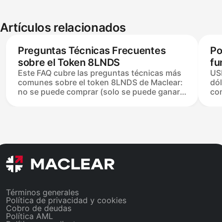
Artículos relacionados
Preguntas Técnicas Frecuentes
Po
sobre el Token 8LNDS
fu
Este FAQ cubre las preguntas técnicas más
USD
comunes sobre el token 8LNDS de Maclear:
dól
no se puede comprar (solo se puede ganar a
co
través del sistema de bonificaciones), no es
8LN
un producto de inversión, y los tokens
y 
permanecen en el contrato inteligente del
USD
Sistema de Recompensas hasta que la
Swa
Reclamación los mueva a la billetera
a u
custodial. El token funciona en Base (ticker
con
8LNDS, suministro de 100M), verificable en
nu
BaseScan y CoinMarketCap.
Términos generales
Política de privacidad y cookies
Cobro de deudas
Política AML