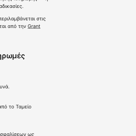
αδικασίες.
εριλαμβάνεται στις
νται από την
Grant
ληρωμές
υνά.
από το Ταμείο
ξασφαλίσεων ως