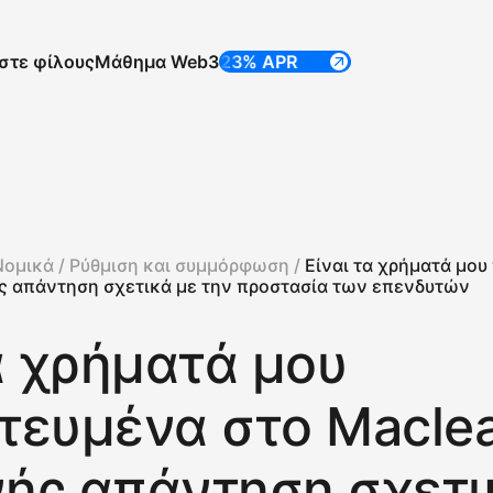
στε φίλους
Μάθημα Web3
ΈΩΣ 23% APR
ΈΩΣ 23% APR
Νομικά /
Ρύθμιση και συμμόρφωση /
Είναι τα χρήματά μο
νής απάντηση σχετικά με την προστασία των επενδυτών
α χρήματά μου
τευμένα στο Maclea
νής απάντηση σχετι