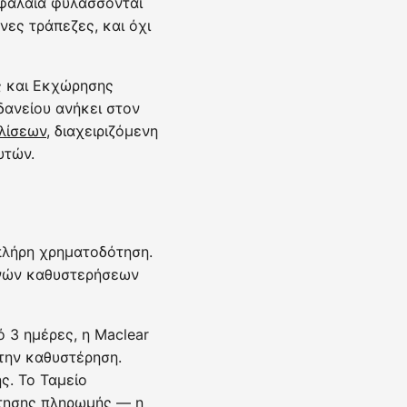
εφάλαια φυλάσσονται
ες τράπεζες, και όχι
ς και Εκχώρησης
 δανείου ανήκει στον
λίσεων
, διαχειριζόμενη
υτών.
πλήρη χρηματοδότηση.
ρινών καθυστερήσεων
 3 ημέρες, η Maclear
την καθυστέρηση.
ς. Το Ταμείο
έτησης πληρωμής — η