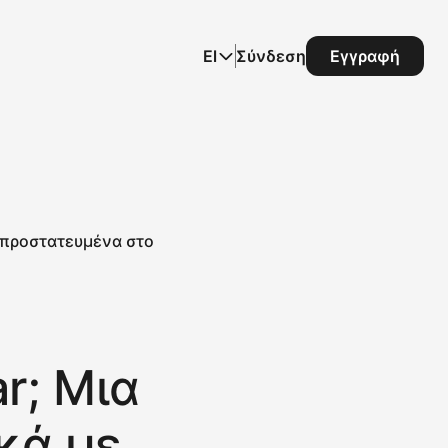
El
Σύνδεση
Εγγραφή
υ προστατευμένα στο
r; Μια
κά με