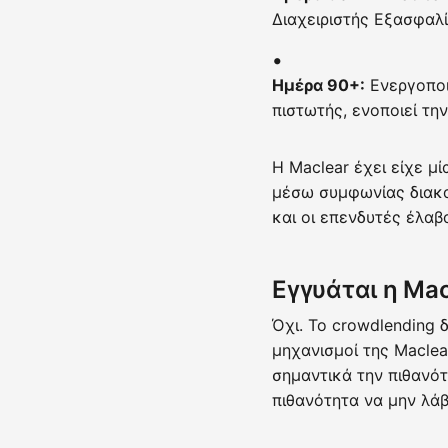
Διαχειριστής Εξασφαλ
Ημέρα 90+:
Ενεργοποι
πιστωτής, ενοποιεί τη
Η Maclear έχει είχε μ
μέσω συμφωνίας διακα
και οι επενδυτές έλα
Εγγυάται η Mac
Όχι. Το crowdlending 
μηχανισμοί της Macle
σημαντικά την πιθανότ
πιθανότητα να μην λά