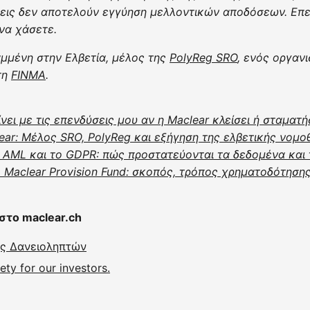
εις δεν αποτελούν εγγύηση μελλοντικών αποδόσεων. Επ
να χάσετε.
αμμένη στην Ελβετία, μέλος της
PolyReg SRO
, ενός οργαν
τη
FINMA
.
ίνει με τις επενδύσεις μου αν η Maclear κλείσει ή σταματήσ
ear: Μέλος SRO, PolyReg και εξήγηση της ελβετικής νομο
AML και το GDPR: πώς προστατεύονται τα δεδομένα και 
το Maclear Provision Fund: σκοπός, τρόπος χρηματοδότηση
στο maclear.ch
ς Δανειοληπτών
ty for our investors.