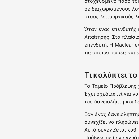
στοχευόμενο ποσό του
σε διαχωρισμένους λο
στους λειτουργικούς λ
Όταν ένας επενδυτής 
Απαίτησης. Στο πλαίσι
επενδυτή. Η Maclear 
τις αποπληρωμές και ε
Τι καλύπτει τ
Το Ταμείο Πρόβλεψης 
Έχει σχεδιαστεί για 
του δανειολήπτη και 
Εάν ένας δανειολήπτη
συνεχίζει να πληρώνε
Αυτό συνεχίζεται καθ'
Πρόβλεψης δεν εγγυάτ