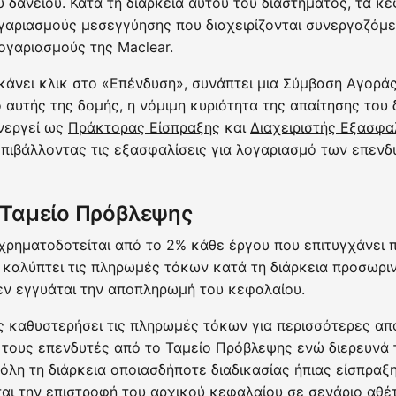
 δανείου. Κατά τη διάρκεια αυτού του διαστήματος, τα κ
γαριασμούς μεσεγγύησης που διαχειρίζονται συνεργαζόμεν
ογαριασμούς της Maclear.
κάνει κλικ στο «Επένδυση», συνάπτει μια Σύμβαση Αγορά
ο αυτής της δομής, η νόμιμη κυριότητα της απαίτησης του
ενεργεί ως
Πράκτορας Είσπραξης
και
Διαχειριστής Εξασφα
πιβάλλοντας τις εξασφαλίσεις για λογαριασμό των επενδ
ο Ταμείο Πρόβλεψης
χρηματοδοτείται από το 2% κάθε έργου που επιτυγχάνει 
να καλύπτει τις πληρωμές τόκων κατά τη διάρκεια προσω
δεν εγγυάται την αποπληρωμή του κεφαλαίου.
ς καθυστερήσει τις πληρωμές τόκων για περισσότερες από
ι τους επενδυτές από το Ταμείο Πρόβλεψης ενώ διερευνά 
 όλη τη διάρκεια οποιασδήποτε διαδικασίας ήπιας είσπραξη
αι την επιστροφή του αρχικού κεφαλαίου σε σενάριο αθ