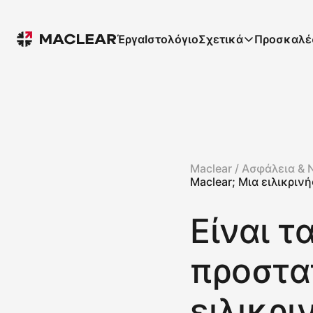
Έργα
Ιστολόγιο
Σχετικά
Προσκαλέ
Maclear /
Ασφάλεια & 
Maclear; Μια ειλικρι
Είναι τ
προστα
ειλικρι