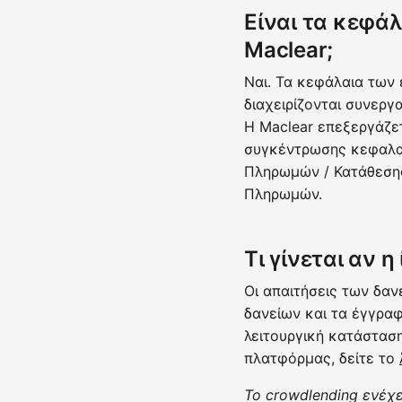
Είναι τα κεφάλ
Maclear;
Ναι. Τα κεφάλαια των
διαχειρίζονται συνεργ
Η Maclear επεξεργάζετ
συγκέντρωσης κεφαλαί
Πληρωμών / Κατάθεσης
Πληρωμών.
Τι γίνεται αν η
Οι απαιτήσεις των δαν
δανείων και τα έγγρα
λειτουργική κατάσταση
πλατφόρμας, δείτε το
Το crowdlending ενέχε