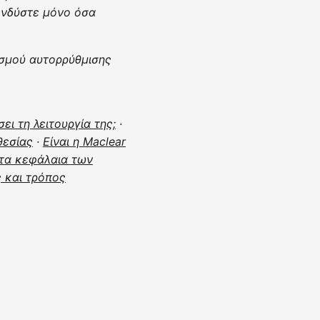
ενδύστε μόνο όσα
ισμού αυτορρύθμισης
ει τη λειτουργία της;
·
θεσίας
·
Είναι η Maclear
τα κεφάλαια των
ς και τρόπος