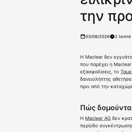
την πρ
03/08/2026
2 λεπτά
Η Maclear δεν εγγυάτα
που παρέχει η Maclear
εξασφαλίσεις, το
Ταμε
δανειολήπτης αθετήσει
πριν από την καταχώρι
Πώς δομούνται
Η
Maclear AG
δεν κρατ
περίοδο συγκέντρωσης