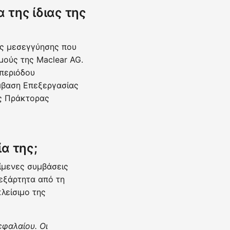
 της ίδιας της
ύς μεσεγγύησης που
μούς της Maclear AG.
 περιόδου
μβαση Επεξεργασίας
ως Πράκτορας
ία της;
είμενες συμβάσεις
εξάρτητα από τη
λείσιμο της
εφαλαίου. Οι