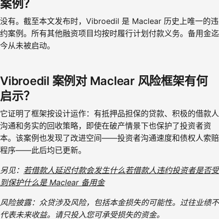
案例？
没有。截至本文发布时，Vibroedil 是 Maclear 历史上唯一的违
约案例。所有其他融资项目均按时履行计划付款义务。备用金迄
今从未被启动。
Vibroedil 案例对 Maclear 风险框架有何
启示？
它证明了框架按设计运作：有抵押品担保的贷款、积极的借款人
沟通和务实的回收策略，即使在破产情景下也保护了投资者资
本。该案例也发现了改进空间——投资者沟通速度和债权人索赔
程序——此后均已更新。
另见：
若借款人延迟付款会发生什么
若借款人违约投资者是否受
到保护
什么是 Maclear 备用金
风险披露：众贷涉及风险，包括本金损失的可能性。过往业绩不
代表未来收益。请只投入您可承受损失的资金。