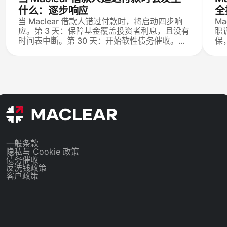
什么：逐步响应
全
当 Maclear 借款人错过付款时，将启动四步响
M
应。第 3 天：保障基金覆盖投资者利息，且没有
职
时间表中断。第 30 天：开始软性债务催收。第
保
60 天：启动法律程序和抵押品执行，Maclear
备
作为每位投资者的抵押代理和催收代理。
6
失
一般条款
隐私与 Cookie 政策
债务催收
反洗钱政策
客户政策