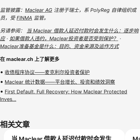
监管披露：
Maclear AG
注册于瑞士，系 PolyReg 自律组织成
员，受
FINMA
监管。
另请参阅：
当 Maclear 借款人延迟付款时会发生什么：逐步响
应
·
如果借款人违约，Maclear投资者是否受到保护？
·
Maclear准备基金是什么：目的、资金来源及运作方式
在 maclear.ch 上了解更多
收债程序协议——麦克利尔投资者保护
Maclear 统计数据——平台增长、投资和绩效洞察
First Default, Full Recovery: How Maclear Protected
Inves…
相关文章
当 Maclear 借款人延迟付款时会发生
M