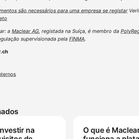
entos são necessários para uma empresa se registar
Veri
eto
ar: a
Maclear AG
, registada na Suíça, é membro da
PolyRe
egulação supervisionada pela
FINMA
.
r.ch
nternos
onados
nvestir na
O que é Maclea
uisitos de
funciona a plat