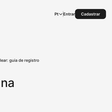
Pt
Entrar
Cadastrar
ar: guia de registro
 na
e