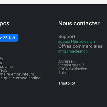
me est défini en
Réservé jusqu'à ce que 
c des liens vers des
son objectif de financ
lées lorsque
à Financé avec des int
opos
Nous contacter
Support:
z 25 %
support@maclear.ch
Offres commerciales:
info@maclear.ch
és
Adresse :
s
Richtistrasse 7
des amis
8304 Wallisellen
Web3
Suisse
nnaire emprunteurs
ce que le crowdlending
Trustpilot