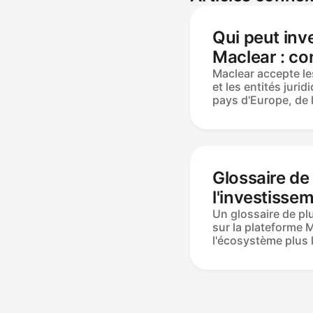
Qui peut inve
Maclear : co
d'éligibilité 
Maclear accepte le
et les entités juri
par pays
pays d'Europe, de 
Uni. La tranche d'â
et tout compte ba
fonctionne pour les
La politique AML 
personnel par indi
Glossaire de
d'entreprise séparé
résidents américai
l'investisse
éligibles.
termes clés 
Un glossaire de pl
sur la plateforme 
expliqués
l'écosystème plus 
P2P : TAEG, AROI, 
Formulaire A, Fond
Évaluation des ri
secondaire, Sums
de prêt, contrats in