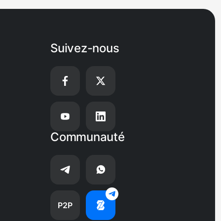
le projet atteigne
ement, puis passent
érêts mensuels.
Suivez-nous
Communauté
P2P