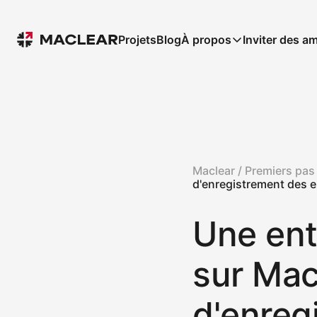
Projets
Blog
À propos
Inviter des am
Maclear /
Premiers pas
d'enregistrement des e
Une entr
sur Mac
d'enreg