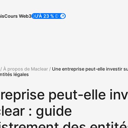
is
Cours Web3
JUSQU'À 23 % D'APR
JUSQU'À 23 % D'APR
 /
À propos de Maclear /
Une entreprise peut-elle investir s
ntités légales
eprise peut-elle inv
lear : guide
istrement des entité