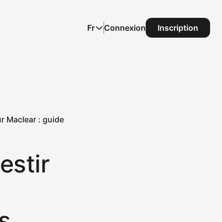
Fr
Connexion
Inscription
ur Maclear : guide
estir
s