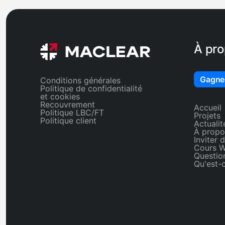
encore. Chaque ter
langage simple ave
explications détail
disponibles.
À pr
Gagne
Conditions générales
Politique de confidentialité
et cookies
Recouvrement
Accueil
Politique LBC/FT
Projets
Politique client
Actualit
À propo
Inviter 
Cours 
Questio
Qu'est-