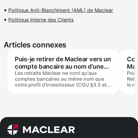
Politique Anti-Blanchiment (AML) de Maclear
Politique Interne des Clients
Articles connexes
Puis-je retirer de Maclear vers un
Com
compte bancaire au nom d'une
Mac
Les retraits Maclear ne vont qu'aux
Pour
autre personne ?
et 
comptes bancaires au même nom que
Retr
votre profil d'investisseur (CGU §3.5 et
le m
§3.8) — les transferts de tiers sont
de 50
bloqués en vertu de la LBA suisse. Un
plat
"IBAN vérifié" est tout compte qui a déjà
trai
été utilisé pour un dépôt sur Maclear ; la
ouvr
saisie manuelle n'est pas possible. Si
dans
votre nom légal a changé, envoyez une
ouvr
pièce d'identité mise à jour au support
fond
avant de retirer.
non 
— pe