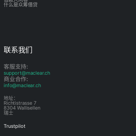
什么是众筹借贷
联系我们
客服支持:
support@maclear.ch
商业合作:
info@maclear.ch
地址：
Richtistrasse 7
8304 Wallisellen
瑞士
Trustpilot