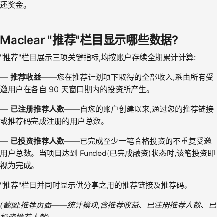
还奖金。
Maclear "推荐"栏目显示哪些数据?
"推荐"栏目展示三项关键指标,均按账户存续全期累计计算:
—
推荐收益
——您在推荐计划项下取得的全部收入,系由所有受
邀用户在各自 90 天窗口期内的投资所产生。
—
已注册推荐人数
——自您的账户创建以来,通过您的推荐链接
或推荐码完成注册的用户总数。
—
已投资推荐人数
——已完成至少一笔合格投资的不重复受邀
用户总数。当项目达到 Funded(已完成融资)状态时,该笔投资即
视为完成。
"推荐"栏目并同时显示供分享之用的推荐链接及推荐码。
(截图:推荐页面——统计模块,含推荐收益、已注册推荐人数、已