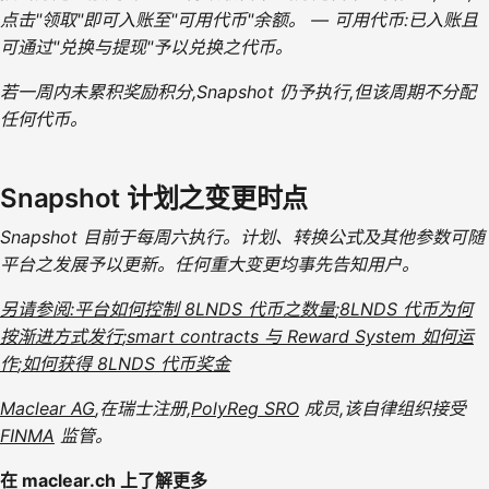
点击"领取"即可入账至"可用代币"余额。 — 可用代币:已入账且
可通过"兑换与提现"予以兑换之代币。
若一周内未累积奖励积分,Snapshot 仍予执行,但该周期不分配
任何代币。
Snapshot 计划之变更时点
Snapshot 目前于每周六执行。计划、转换公式及其他参数可随
平台之发展予以更新。任何重大变更均事先告知用户。
另请参阅:平台如何控制 8LNDS 代币之数量
;8LNDS 代币为何
按渐进方式发行
;smart contracts 与 Reward System 如何运
作
;如何获得 8LNDS 代币奖金
Maclear AG
,在瑞士注册,
PolyReg SRO
成员,该自律组织接受
FINMA
监管。
在 maclear.ch 上了解更多