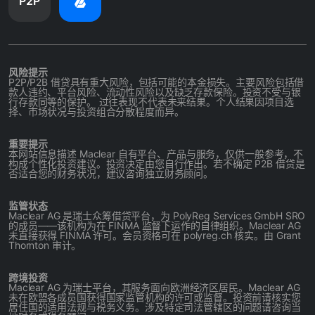
P2P
风险提示
P2P/P2B 借贷具有重大风险，包括可能的本金损失。主要风险包括借
款人违约、平台风险、流动性风险以及缺乏存款保险。投资不受与银
行存款同等的保护。 过往表现不代表未来结果。个人结果因项目选
择、市场状况与投资组合分散程度而异。
重要提示
本网站信息描述 Maclear 自有平台、产品与服务，仅供一般参考，不
构成个性化投资建议。投资决定由您自行作出。若不确定 P2B 借贷是
否适合您的财务状况，建议咨询独立财务顾问。
监管状态
Maclear AG 是瑞士众筹借贷平台，为 PolyReg Services GmbH SRO
的成员——该机构为在 FINMA 监督下运作的自律组织。Maclear AG
未直接获得 FINMA 许可。会员资格可在 polyreg.ch 核实。由 Grant
Thornton 审计。
跨境投资
Maclear AG 为瑞士平台，其服务面向欧洲经济区居民。Maclear AG
未在欧盟各成员国获得国家监管机构的许可或监督。投资前请核实您
居住国的适用法规与税务义务。涉及特定司法管辖区的问题请咨询当