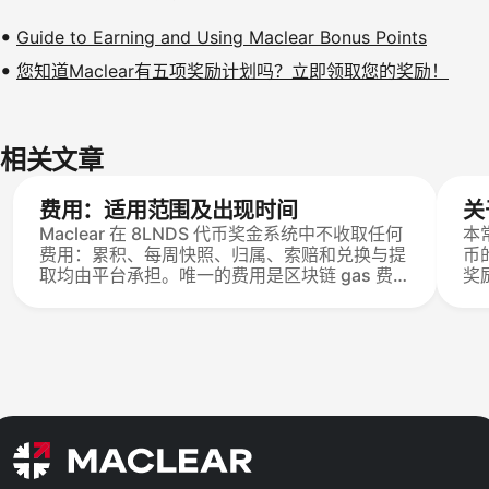
Guide to Earning and Using Maclear Bonus Points
您知道Maclear有五项奖励计划吗？立即领取您的奖励！
相关文章
费用：适用范围及出现时间
关
Maclear 在 8LNDS 代币奖金系统中不收取任何
本
费用：累积、每周快照、归属、索赔和兑换与提
币
取均由平台承担。唯一的费用是区块链 gas 费
奖
——由网络负载设定，而非 Maclear，并由用户
系
支付——当 USDC 提取到 Base 网络的外部非托
保
管钱包时。
8
Co