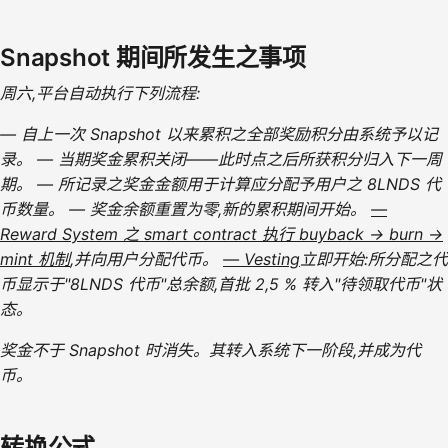
Snapshot 期间所发生之事项
周六,平台自动执行下列流程:
— 自上一次 Snapshot 以来累积之全部奖励积分由系统予以记
录。 — 当期奖金累积关闭——此时点之后所获积分归入下一周
期。 — 所记录之奖金金额用于计算应分配予用户之 8LNDS 代
币数量。 — 奖金余额重置为零,新的累积期间开始。
—
Reward System 之 smart contract 执行 buyback → burn →
mint 机制
,并向用户分配代币。
— Vesting
立即开始:所分配之代
币显示于"8LNDS 代币"总余额,首批 2,5 % 转入"待领取代币"状
态。
奖金不于 Snapshot 时消失。其转入系统下一阶段,并成为代
币。
转换公式