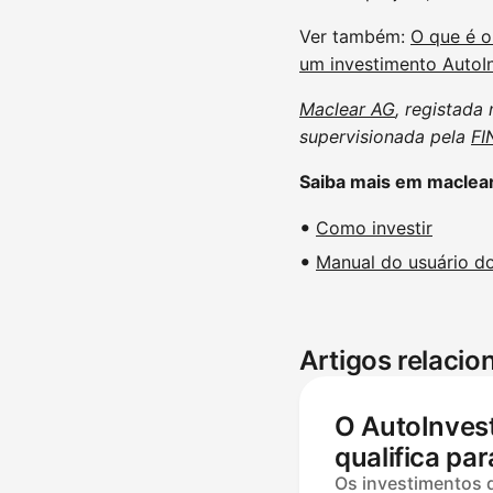
Ver também:
O que é o
um investimento AutoI
Maclear AG
, registada
supervisionada pela
FI
Saiba mais em maclea
Como investir
Manual do usuário d
Artigos relaci
O AutoInves
qualifica pa
cashback e 
Os investimentos 