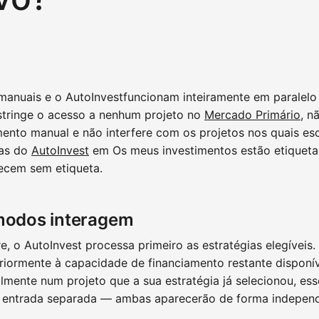
manuais e o AutoInvestfuncionam inteiramente em paralelo
estringe o acesso a nenhum projeto no
Mercado Primário
, n
ento manual e não interfere com os projetos nos quais esc
das do
AutoInvest
em Os meus investimentos estão etiquet
ecem sem etiqueta.
modos interagem
, o AutoInvest processa primeiro as estratégias elegíveis.
iormente à capacidade de financiamento restante disponív
mente num projeto que a sua estratégia já selecionou, ess
ntrada separada — ambas aparecerão de forma independe