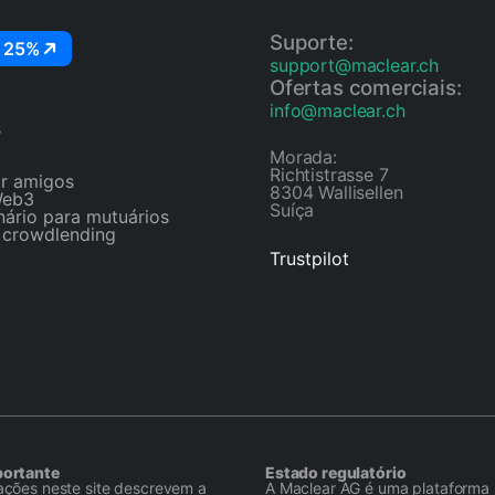
Suporte:
 25%
support@maclear.ch
Ofertas comerciais:
info@maclear.ch
s
Morada:
Richtistrasse 7
r amigos
8304 Wallisellen
Web3
Suíça
nário para mutuários
 crowdlending
Trustpilot
portante
Estado regulatório
ações neste site descrevem a
A Maclear AG é uma plataforma 