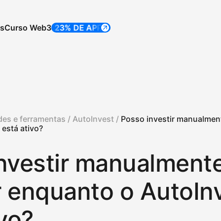
os
Curso Web3
ATÉ 23% DE APR
ATÉ 23% DE APR
des e ferramentas /
AutoInvest /
Posso investir manualmen
está ativo?
nvestir manualment
 enquanto o AutoIn
ivo?