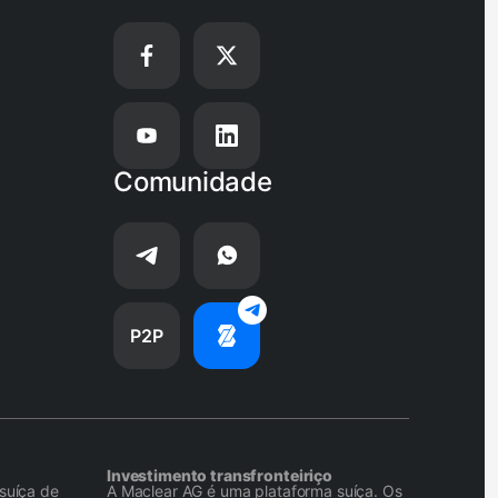
Comunidade
P2P
Investimento transfronteiriço
suíça de
A Maclear AG é uma plataforma suíça. Os