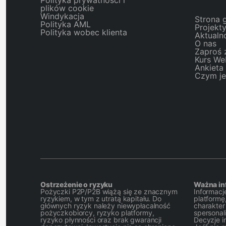
Polityka prywatności i
plików cookie
Windykacja
Strona 
Polityka AML
Projekt
Polityka wobec klienta
Aktualn
O nas
Zaproś 
Kurs W
Ankieta
Czym je
Ostrzeżenie o ryzyku
Ważna in
Pożyczki P2P/P2B wiążą się ze znacznym
Informacje
ryzykiem, w tym z utratą kapitału. Do
platformę,
głównych ryzyk należy niewypłacalność
charakter
pożyczkobiorcy, ryzyko platformy,
spersonal
ryzyko płynności oraz brak gwarancji
Decyzje i