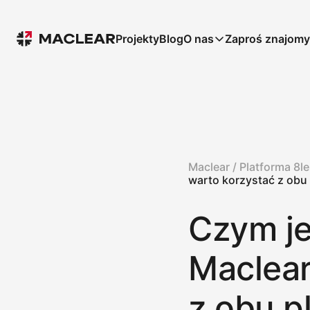
Projekty
Blog
O nas
Zaproś znajom
Maclear /
Platforma 8l
warto korzystać z obu
Czym je
Maclear
z obu p