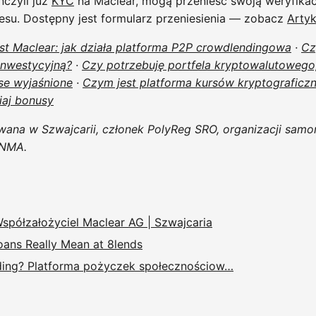
ńczyli już
KYC
na Maclear, mogą przenieść swoją weryfikac
esu. Dostępny jest formularz przeniesienia — zobacz
Artyk
st Maclear: jak działa platforma P2P crowdlendingowa
·
Cz
inwestycyjną?
·
Czy potrzebuję portfela kryptowalutowego
se wyjaśnione
·
Czym jest platforma kursów kryptograficzn
iaj bonusy
wana w Szwajcarii, członek PolyReg SRO, organizacji samo
INMA.
Współzałożyciel Maclear AG | Szwajcaria
ns Really Mean at 8lends
ding? Platforma pożyczek społecznościow…