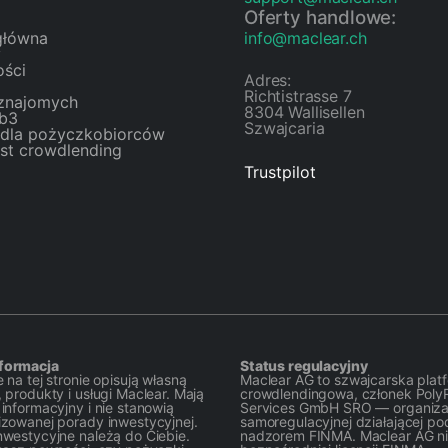
Oferty handlowe:
główna
info@maclear.ch
y
ości
Adres:
Richtistrasse 7
znajomych
8304 Wallisellen
eb3
Szwajcaria
 dla pożyczkobiorców
st crowdlending
Trustpilot
formacja
Status regulacyjny
 na tej stronie opisują własną
Maclear AG to szwajcarska plat
 produkty i usługi Maclear. Mają
crowdlendingowa, członek Poly
 informacyjny i nie stanowią
Services GmbH SRO — organiza
izowanej porady inwestycyjnej.
samoregulacyjnej działającej po
nwestycyjne należą do Ciebie.
nadzorem FINMA. Maclear AG ni