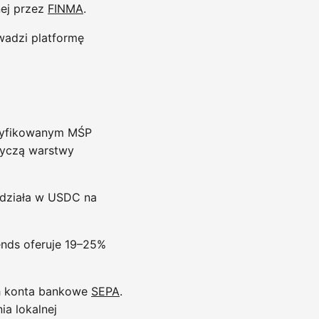
ej przez
FINMA
.
wadzi platformę
eryfikowanym MŚP
tyczą warstwy
 działa w USDC na
ends oferuje 19–25%
ch konta bankowe
SEPA
.
ia lokalnej