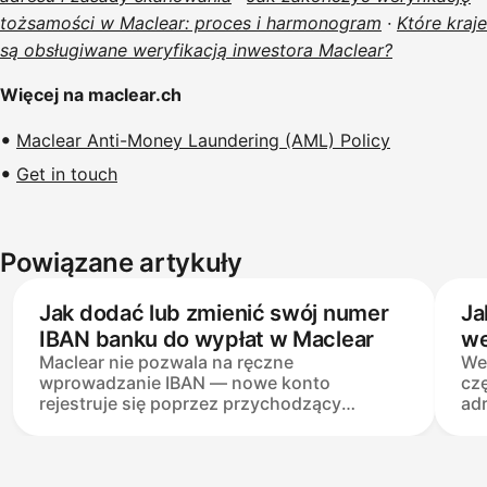
tożsamości w Maclear: proces i harmonogram
·
Które kraje
są obsługiwane weryfikacją inwestora Maclear?
Więcej na maclear.ch
Maclear Anti-Money Laundering (AML) Policy
Get in touch
Powiązane artykuły
Jak dodać lub zmienić swój numer
Ja
IBAN banku do wypłat w Maclear
we
Maclear nie pozwala na ręczne
Wer
to
wprowadzanie IBAN — nowe konto
czę
za
rejestruje się poprzez przychodzący
ad
depozyt. Każda kwota kwalifikuje się, w tym
Su
przelew testowy w wysokości 1 €
to
(minimalna kwota 50 € dotyczy tylko
to
depozytów inwestycyjnych). Gdy nazwa
nie