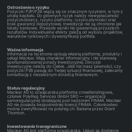
Ostrzeżenie o ryzyku
Pożyczki P2P/P2B wiążą się ze znacznym ryzykiem, w tym z
utratą kapitału. Do głównych ryzyk należy niewypłacalność
pożyczkobiorcy, ryzyko platformy, ryzyko płynności oraz
brak gwarancji depozytowej. Inwestycje nie są chronione jak
lokaty bankowe. Przeszłe wyniki nie gwarantują przyszłych
rezultatów. Indywidualne efekty zależą od wyboru projektów,
warunków rynkowych i dywersyfikacji portfela.
Ważna informacja
Informacje na tej stronie opisują własną platformę, produkty i
usługi Maclear. Mają charakter informacyjny i nie stanowią
spersonalizowanej porady inwestycyjnej. Decyzje
inwestycyjne należą do Ciebie. Jeśli nie masz pewności, czy
pożyczki P2B pasują do Twojej sytuacji finansowej, zalecamy
konsultację z niezależnym doradcą finansowym.
Status regulacyjny
Maclear AG to szwajcarska platforma crowdlendingowa,
członek PolyReg Services GmbH SRO — organizacji
samoregulacyjnej działającej pod nadzorem FINMA. Maclear
AG nie posiada bezpośredniej licencji FINMA. Członkostwo
można zweryfikować na polyreg.ch. Badana przez Grant
Thornton.
Inwestowanie transgraniczne
Maclear AG jest platformą szwajcarską. Usługi są dostępne