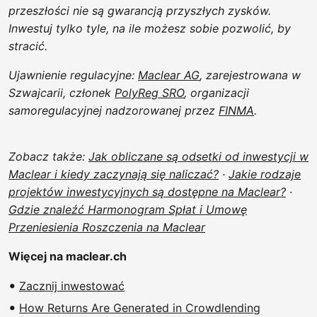
przeszłości nie są gwarancją przyszłych zysków.
Inwestuj tylko tyle, na ile możesz sobie pozwolić, by
stracić.
Ujawnienie regulacyjne:
Maclear AG
, zarejestrowana w
Szwajcarii, członek
PolyReg SRO
, organizacji
samoregulacyjnej nadzorowanej przez
FINMA
.
Zobacz także:
Jak obliczane są odsetki od inwestycji w
Maclear i kiedy zaczynają się naliczać?
·
Jakie rodzaje
projektów inwestycyjnych są dostępne na Maclear?
·
Gdzie znaleźć Harmonogram Spłat i Umowę
Przeniesienia Roszczenia na Maclear
Więcej na maclear.ch
Zacznij inwestować
How Returns Are Generated in Crowdlending