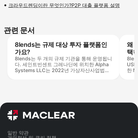
크라우드렌딩이란 무엇인가?P2P 대출 플랫폼 설명
관련 문서
8lends는 규제 대상 투자 플랫폼인
왜 
가요?
택하
8lends는 두 개의 규제 기관을 통해 운영됩니
8le
고 
다. 세인트빈센트 그레나딘에 위치한 Alpha
USD
Systems LLC는 2022년 가상자산사업법에
한 M
따라 가상자산서비스 제공업체(VASP)로 운
화의 
영되며, 세인트빈센트 그레나딘 금융감독청
대출 
(FSA SVG)의 감독을 받습니다. 스위스에 위
8LN
치한 Maclear AG는 독립적인 담보 관리 기관
Mac
으로, 스위스 금융시장감독청(FINMA) 산하
8le
의 PolyReg 자율규제기관(SRO) 회원입니다.
스마트 계약은 CertiK와 Cyberscope의 감
사를 받습니다.
일반 약관
개인정보 및 쿠키 정책