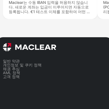
Maclear는 수동 IBAN 입력을 허용하지 않습니
Ma
다. 새로운 계좌는 입금이 이루어지면 자동으로
(P
등록됩니다. €1 테스트 이체를 포함하여 어떤 금
리
액도 유효합니다(€50 최소 금액은 투자 입금에
거
만 적용됩니다). 발신자 이름이 귀하의 프로필과
않
일치하면 IBAN이 출금 드롭다운에 자동으로 나
리
타납니다. 이전 IBAN은 목록에 남아 있으며, 확
서
인된 IBAN의 수에는 제한이 없습니다.
사
일반 약관
개인정보 및 쿠키 정책
채권 추심
AML 정책
고객 정책