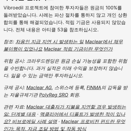
Vibroedil 프로젝트에 참여한 투자자들은 원금의 100%를
돌려받았습니다. 사례는 파산 절차를 통하지 않고 개인 상환
합의를 통해 해결되었습니다. 적립 기금은 사용되지 않았습
니다. 전체 내용은 아티클 53을 참조하십시오.
참조:
차용인 지급 지연 시 발생하는 일
Maclear에서 채무
불이행이 있었나요
Maclear 적립 기금이란 무엇인가
위험 공시: 크라우드렌딩은 원금 손실 가능성을 포함한 위험
을 수반합니다. 과거 실적은 미래 수익을 보장하지 않습니
다. 잃을 수 있는 금액만 투자하십시오.
규제 공시:
Maclear AG
, 스위스에 등록,
FINMA
의 감독을 받
는 자율규제기관
PolyReg SRO
회원.
관련 자료:
Maclear 대출자가 지불을 지연할 경우 발생하는
일: 단계별 대응
·
맥클리어에서 디폴트가 발생한 적이 있나
요? 비브로에딜 사례 설명
·
Maclear 프로비전 펀드란 무엇
인가: 목적, 자금 조달 방법 및 작동 방식