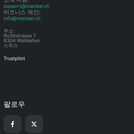
support@maclear.ch
비즈니스 제안:
info@maclear.ch
주소:
Richtistrasse 7
8304 Wallisellen
스위스
Trustpilot
팔로우