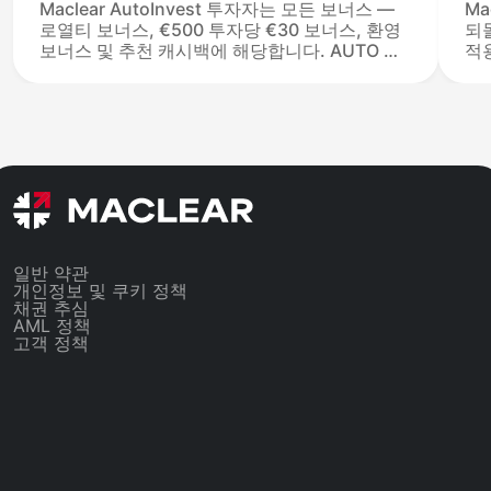
Maclear AutoInvest 투자자는 모든 보너스 —
Ma
로열티 보너스, €500 투자당 €30 보너스, 환영
되
보너스 및 추천 캐시백에 해당합니다. AUTO 태
적
그는 추적 레이블일 뿐이며 분류에 영향을 미치
Au
지 않습니다. 로열티 수준(베타 €5K +1.5%, 베
제
타 플러스 €15K +2%, 알파 €40K +2.5%, 알파
라
플러스 €75K +3%)은 전체 활성 포트폴리오에
2
적용됩니다.
니
일반 약관
개인정보 및 쿠키 정책
채권 추심
AML 정책
고객 정책