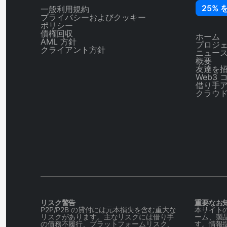
25% 
一般利用規約
プライバシーおよびクッキー
ポリシー
債権回収
ホーム
AML 方針
プロジ
クライアント方針
ニュー
概要
友達を
Web3 
借り手
クラウ
リスク警告
重要なお
P2P/P2B の貸付には元本損失を含む重大な
本サイトの
リスクがあります。主なリスクには借り手
ーム、製
の債務不履行、プラットフォームリスク、
す。情報