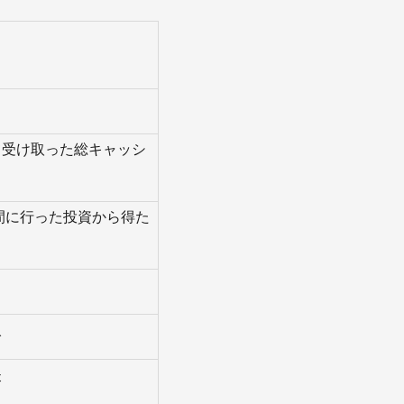
て受け取った総キャッシ
間に行った投資から得た
入
失