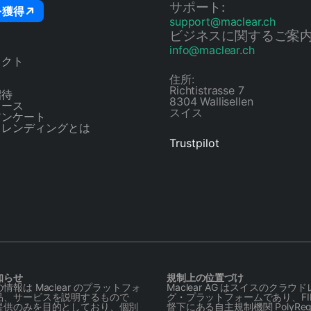
サポート:
を獲得
support@maclear.ch
ビジネスに関するご案内
info@maclear.ch
ェクト
ス
住所:
Richtistrasse 7
招待
8304 Wallisellen
コース
スイス
アンケート
ドレンディングとは
Trustpilot
知らせ
規制上の位置づけ
情報は Maclear のプラットフォ
Maclear AG はスイスのクラウ
品、サービスを説明するもので
グ・プラットフォームであり、FIN
提供のみを目的としており、個別
督下にある自主規制機関 PolyReg S