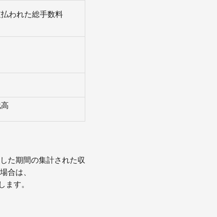
支払われた総手数料
残高
した期間の集計された収
場合は、
備します。