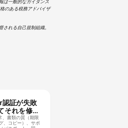
情報は一般的なガイダンス
格のある税務アドバイザ
督される自己規制組織。
ar認証が失敗
てそれを修正
通常、書類の質（期限
グ、コピー）、サポ