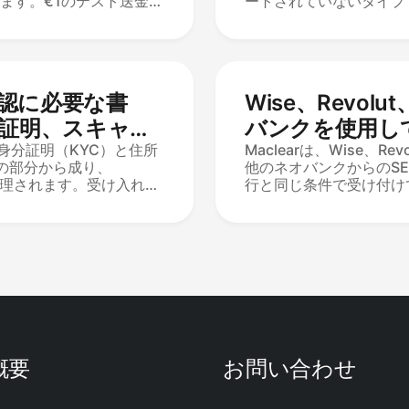
ます。€1のテスト送金を
ートされていないタイプ
象となります（€50の最
ID、または居住許可証
にのみ適用されます）。
す）、または自撮りの問
プロフィールと一致する
鏡、解像度が低い）に起
出しのドロップダウンに自
のケースは、良好な照明
。以前のIBANはリスト
ンで再撮影し、すぐに再
の確認に必要な書
Wise、Revol
IBANに制限はありませ
します。運転免許証やネ
受け入れられません。
所証明、スキャン
バンクを使用してM
は、身分証明（KYC）と住所
資金を入金でき
Maclearは、Wise、Re
つの部分から成り、
他のネオバンクからのSE
て処理されます。受け入れら
行と同じ条件で受け付けて
、国民ID、居住許可証 —
口座が必要で、最低€50
以内に期限切れにならな
です。入金が確認されると
れるPOA：政府、公共料
に引き出し用に登録され
たは過去3か月の賃貸契
明細書は住所証明として
明細書は手動レビューが
られません — それが唯
は常に拒否されます。
である場合は、まずサポ
さい。
概要
お問い合わせ