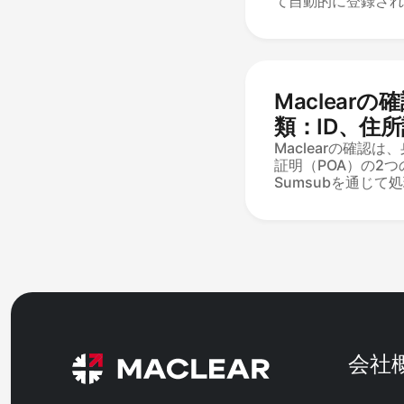
て自動的に登録され
含む任意の金額が対
低額は投資用の入金
送信者名があなたの
と、IBANが引き
動的に表示されます
Maclear
に残り、確認済みの
ん。
類：ID、住
ルール
Maclearの確認
証明（POA）の2
Sumsubを通じ
れるID：パスポート
有効であり、1か月
いこと。受け入れら
金／通信、銀行、ま
約書。ネオバンクの
必要であり、コピー
会社