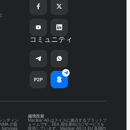
:
コミュニティ
P2P
越境投資
ドレンディン
Maclear AG はスイスに拠点するプラットフ
MA の監
ォームです。EEA 居住者向けにサービスを
ervices
提供しています。Maclear AG は EU 各国の