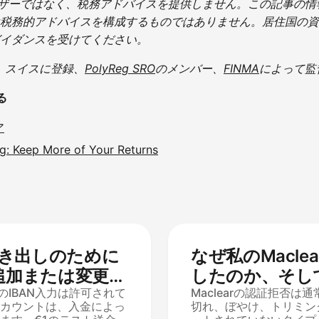
ドバイザーではなく、税務アドバイスを提供しません。この記事の
税務的アドバイスを構成するものではありません。居住国の資
イダンスを受けてください。
、スイスに登録、
PolyReg SRO
のメンバー、
FINMA
によって監
る
ア
ng: Keep More of Your Returns
の引き出しのために
なぜ私のMacle
を追加または変更す
したのか、そし
でのIBAN入力は許可されて
する方法は？
Maclearの認証拒否は
カウントは、入金によっ
切れ、ぼやけ、トリミン