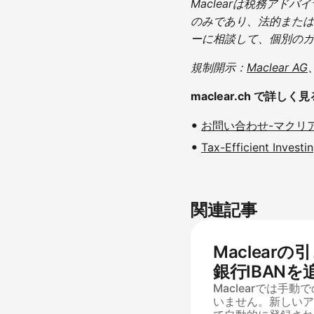
Maclearは税務ア
のみであり、法的または
ーに相談して、個別のガ
規制開示：
Maclear AG
maclear.ch で詳しく見
お問い合わせ-マクリ
Tax-Efficient Investi
関連記事
Maclear
銀行IBAN
る方法
Maclearでは手動
いません。新しいア