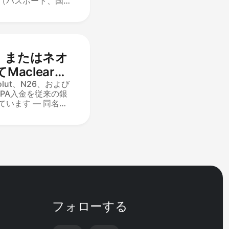
（パスポート、国民
のみが受け入れられま
題（照明が悪い、眼
因します。ほとんど
の下でスマートフォ
提出することで解決
ut、またはネオ
オバンクの明細書は
aclearに
ますか？
volut、N26、および
PA入金を従来の銀
います — 同名の
、処理は1〜3営業日
、IBANは自動的
ます。ネオバンクの
自動的には受け入れ
一のPOAオプション
ートに連絡してくだ
フォローする