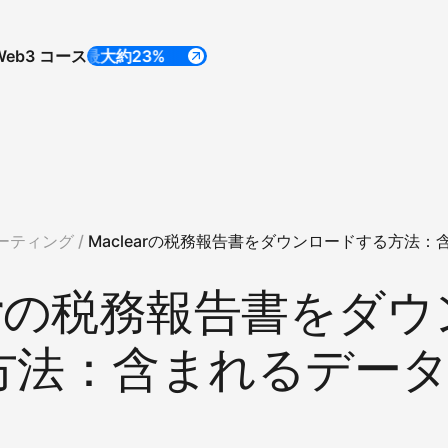
Web3 コース
年率最大約23%
年率最大約23%
ーティング /
Maclearの税務報告書をダウンロードする方法：
earの税務報告書をダ
方法：含まれるデー