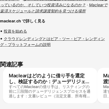
っているのか、そしていつ投資済みになるのか？
·
Maclearで
返済スケジュールと請求譲渡契約を見つける場所
maclear.ch で詳しく見る
投資を始める
クラウドレンディングとはピア・ツー・ピア・レンディン
グ・プラットフォームの説明
関連記事
Maclearはどのように借り手を選定
M
し、検証するのか：デューデリジェン
渡
すべてのMaclearの借り手は、リスティングの
M
スプロセスとリスティング基準
前に三段階のデューデリジェンスプロセスを通
達
過します：文書レビュー（法定文書、所有権、
日
信用情報機関の抜粋）、国際的なウォッチリス
の
トに対するAMLおよびKYBのバックグラウンド
を