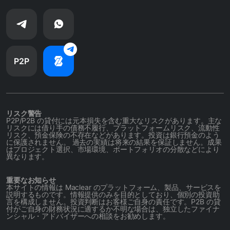
P2P
リスク警告
P2P/P2B の貸付には元本損失を含む重大なリスクがあります。主な
リスクには借り手の債務不履行、プラットフォームリスク、流動性
リスク、預金保険の不存在などがあります。投資は銀行預金のよう
に保護されません。 過去の実績は将来の結果を保証しません。成果
はプロジェクト選択、市場環境、ポートフォリオの分散などにより
異なります。
重要なお知らせ
本サイトの情報は Maclear のプラットフォーム、製品、サービスを
説明するものです。情報提供のみを目的としており、個別の投資助
言を構成しません。投資判断はお客様ご自身の責任です。P2B の貸
付がご自身の財務状況に適するか不明な場合は、独立したファイナ
ンシャル・アドバイザーへの相談をお勧めします。