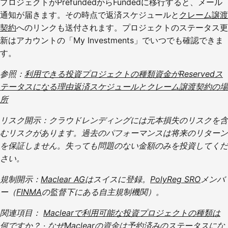
プロジェクトがPrefundedからFundedに移行すると、メール
通知が届きます。その時点で返済スケジュールと
クレーム譲渡
契約
へのリンクも送付されます。プロジェクトのステータス更
新はアカウントの「My Investments」でいつでも確認できま
す。
参照：
利用できる投資プロジェクトの種類
資金がReservedス
テータスになる理由
返済スケジュールとクレーム譲渡契約の場
所
リスク開示：クラウドレンディングには元本損失のリスクを含
むリスクがあります。過去のパフォーマンスは将来のリターン
を保証しません。失っても問題のない金額のみを投資してくだ
さい。
規制開示：
Maclear AG
はスイスに登録。
PolyReg SRO
メンバ
ー（
FINMA
の監督下にある自主規制機関）。
関連項目：
Maclearで利用可能な投資プロジェクトの種類は
何ですか？
·
なぜMaclearの資金は予約済みのステータスにな