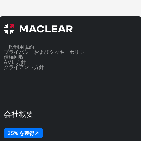
チェック、そしてバランスシート、損益計算
約
書、負債対資本比率、担保を含む財務分析に基
メ
づく40の質問からなるアンケート。Maclearの
ー
リスク閾値を下回るプロジェクトは、投資家が
見る前に却下されます。
一般利用規約
プライバシーおよびクッキーポリシー
債権回収
AML 方針
クライアント方針
会社概要
25% を獲得