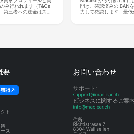
は、投資家プロフィールと同
理時間
Maclearから引き出す
のみ行われます（T&Cs
開き、確認済みのIBAN
） — 第三者への送金はスイ
力して確認します。最低
ロックされています。「確
ットフォーム手数料はな
以前にMaclearに入金し
1〜2営業日以内に処理さ
ことです。手動入力はで
§3.8）。ユーロ圏内の
前が変更された場合は、
で到着します。「Macle
更新されたIDを送信して
ークされた資金のみ — 
ロジェクトにロックされ
せません。
概要
お問い合わせ
サポート:
を獲得
support@maclear.ch
ビジネスに関するご案内
info@maclear.ch
ェクト
ス
住所:
Richtistrasse 7
招待
8304 Wallisellen
コース
スイス