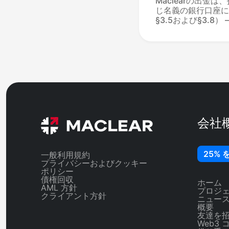
Maclearの出金
じ名義の銀行口座に
§3.5および§3.8
スのAMLによりブ
認済みIBAN」とは、
たことのある口座の
きません。法的な名
出金前にサポートに
ください。
会社
25% 
一般利用規約
プライバシーおよびクッキー
ポリシー
債権回収
ホーム
AML 方針
プロジ
クライアント方針
ニュー
概要
友達を
Web3 