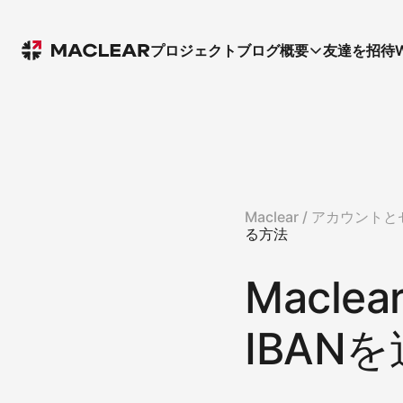
プロジェクト
ブログ
概要
友達を招待
Maclear /
アカウントと
る方法
Macl
IBAN