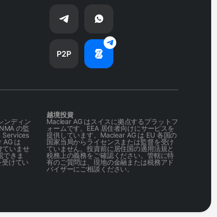
P2P
越境投資
ドレンディン
Maclear AG はスイスに拠点するプラットフ
MA の監
ォームです。EEA 居住者向けにサービスを
ervices
提供しています。Maclear AG は EU 各国の
 AG は
国家当局からライセンスまたは監督を受け
けていませ
ていません。投資前に居住国の適用法規と
確認できま
税務上の義務をご確認ください。管轄に特
査を受けてい
有のご質問は、現地の金融または税務アド
バイザーにご相談ください。