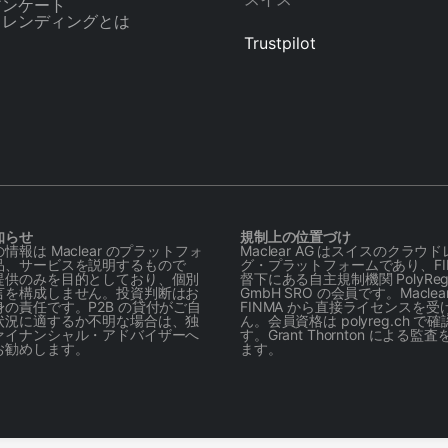
アンケート
ドレンディングとは
Trustpilot
知らせ
規制上の位置づけ
情報は Maclear のプラットフォ
Maclear AG はスイスのクラウ
品、サービスを説明するもので
グ・プラットフォームであり、FIN
提供のみを目的としており、個別
督下にある自主規制機関 PolyReg S
言を構成しません。投資判断はお
GmbH SRO の会員です。Maclear
の責任です。P2B の貸付がご自
FINMA から直接ライセンスを受
状況に適するか不明な場合は、独
ん。会員資格は polyreg.ch で
ァイナンシャル・アドバイザーへ
す。Grant Thornton による監
お勧めします。
ます。