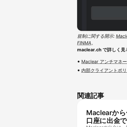
規制に関する開示:
Macl
FINMA
。
maclear.ch で詳しく見
Maclear アンチマネ
内部クライアントポリシ
関連記事
Maclear
口座に出金