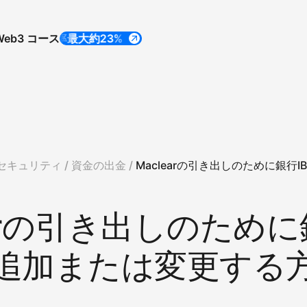
Web3 コース
年率最大約23%
年率最大約23%
セキュリティ /
資金の出金 /
Maclearの引き出しのために銀行
earの引き出しのため
を追加または変更する