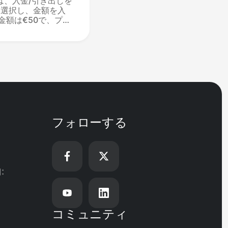
には、入金/引き出しを
を選択し、金額を入
金額は€50で、プラ
く、リクエストは
れます（T&Cs
送金は処理後1営業日
arで利用可能」とマ
現在アクティブなプ
ている資金は引き出
フォローする
:
コミュニティ