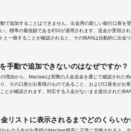
ANを手動で追加することはできません。出金用の新しい銀行口座
い。標準の最低額である€50が適用されます。送金が受領さ
ウントと一致することが確認されると、そのIBANは自動的に出
IBANを手動で追加できないのはなぜですか？
の理由から、Maclearは実際の入金送金を通じて確認されたI
り、その口座がお客様のものであること、および口座名がお客様の
ことが確認されます。対応する入金がないまま提出されたIBA
が出金リストに表示されるまでどのくらい
座からの入金がお客様のMaclear残高に正常に反映されると