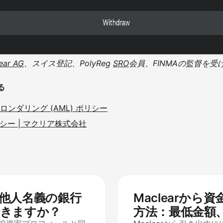
ear AG
、スイス登記、PolyReg
SRO
会員、FINMAの監督を
る
ーロンダリング (AML) ポリシー
ー | マクリア株式会社
から他人名義の銀行
Maclearから
できますか？
方法：最低金額