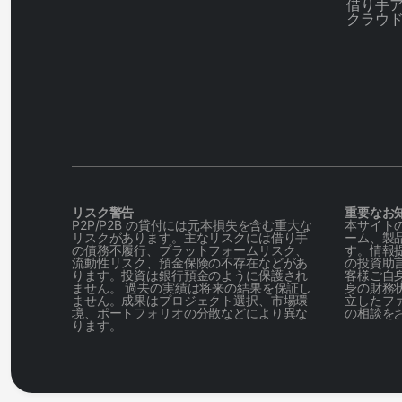
借り手
クラウ
リスク警告
重要なお
P2P/P2B の貸付には元本損失を含む重大な
本サイトの
リスクがあります。主なリスクには借り手
ーム、製
の債務不履行、プラットフォームリスク、
す。情報
流動性リスク、預金保険の不存在などがあ
の投資助
ります。投資は銀行預金のように保護され
客様ご自身
ません。 過去の実績は将来の結果を保証し
身の財務
ません。成果はプロジェクト選択、市場環
立したフ
境、ポートフォリオの分散などにより異な
の相談を
ります。