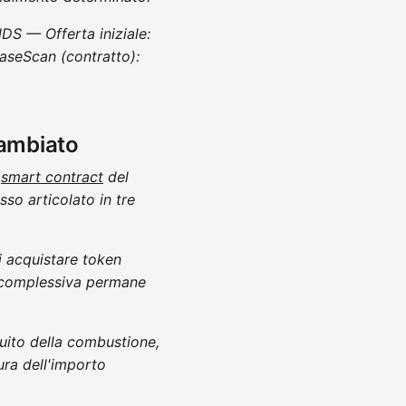
S — Offerta iniziale:
seScan (contratto):
cambiato
o
smart contract
del
sso articolato in tre
i acquistare token
ta complessiva permane
guito della combustione,
ura dell'importo