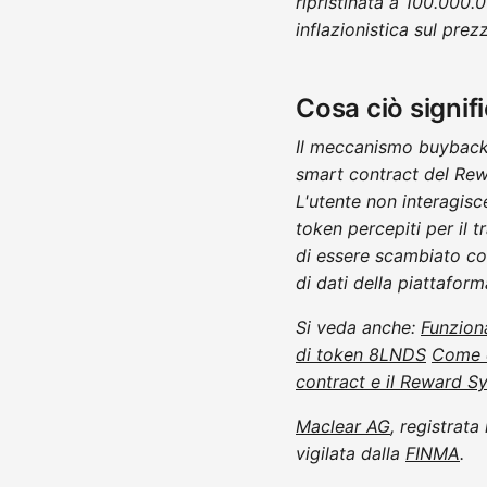
ripristinata a 100.000.
inflazionistica sul prez
Cosa ciò signifi
Il meccanismo buyback 
smart contract del Rewa
L'utente non interagisc
token percepiti per il 
di essere scambiato co
di dati della piattaform
Si veda anche:
Funzion
di token 8LNDS
Come e
contract e il Reward S
Maclear AG
, registrat
vigilata dalla
FINMA
.