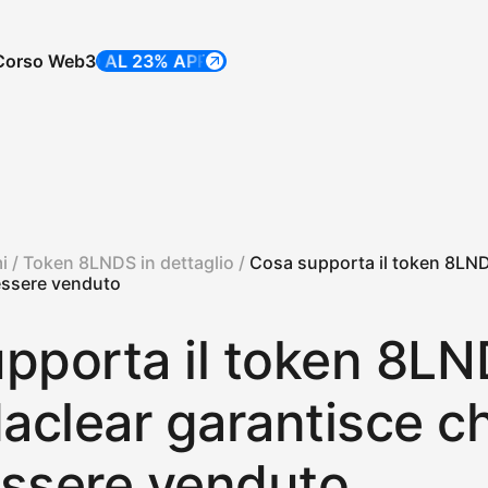
Corso Web3
FINO AL 23% APR
FINO AL 23% APR
i /
Token 8LNDS in dettaglio /
Cosa supporta il token 8LN
essere venduto
pporta il token 8LN
clear garantisce c
ssere venduto