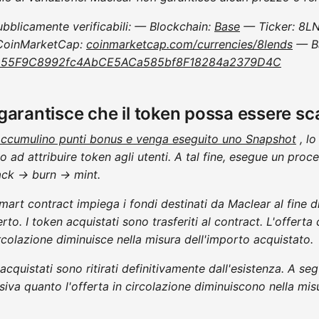
ubblicamente verificabili: — Blockchain:
Base
— Ticker: 8LND
CoinMarketCap:
coinmarketcap.com/currencies/8lends
— Ba
/0x55F9C8992fc4AbCE5ACa585bf8F18284a2379D4C
arantisce che il token possa essere s
 accumulino punti bonus e venga eseguito uno Snapshot
, l
ad attribuire token agli utenti. A tal fine, esegue un proce
ack → burn → mint.
art contract impiega i fondi destinati da Maclear al fine d
o. I token acquistati sono trasferiti al contract. L'offer
circolazione diminuisce nella misura dell'importo acquistato.
acquistati sono ritirati definitivamente dall'esistenza. A se
siva quanto l'offerta in circolazione diminuiscono nella mis