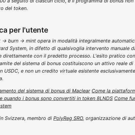
000 a seguito di ciascun ciclo, e il programma di bonus non
zo del token.
ca per l'utente
→ burn → mint opera in modalità integralmente automatica 
rd System, in difetto di qualsivoglia intervento manuale d
e direttamente con il predetto processo. L'esito pratico cons
tramite del sistema di bonus costituiscono un attivo reale di 
n USDC, e non un credito virtuale esistente esclusivamente 
a.
amento del sistema di bonus di Maclear
Come la piattaform
 quando i bonus sono convertiti in token 8LNDS
Come fun
ystem
a in Svizzera, membro di
PolyReg SRO
, organizzazione di a