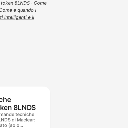
il token 8LNDS
·
Come
Come e quando i
intelligenti e il
che
Token 8LNDS
omande tecniche
LNDS di Maclear:
ato (solo