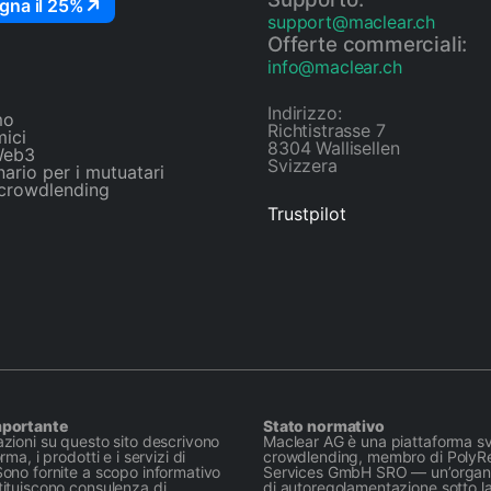
gna il 25%
support@maclear.ch
Offerte commerciali:
info@maclear.ch
Indirizzo:
mo
Richtistrasse 7
mici
8304 Wallisellen
Web3
Svizzera
ario per i mutuatari
 crowdlending
Trustpilot
mportante
Stato normativo
azioni su questo sito descrivono
Maclear AG è una piattaforma sv
rma, i prodotti e i servizi di
crowdlending, membro di PolyR
Sono fornite a scopo informativo
Services GmbH SRO — un’organ
tituiscono consulenza di
di autoregolamentazione sotto l