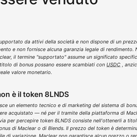
pportato da attivi della società e non dispone di un prezzo
mento e non fornisce alcuna garanzia legale di rendimento. 
lear, il termine "supportato" assume un significato specifi
a titolo di bonus possano essere scambiati con
USDC
, anzi
 reale valore monetario.
non è il token 8LNDS
sce un elemento tecnico e di marketing del sistema di bonus
 acquistato — né per il tramite della piattaforma di Maclea
a via per percepire token 8LNDS consiste nell'ottenerli a tito
bonus di Maclear o di 8lends. Il prezzo del token è determin
ile di variazione. Maclear non garantisce alcun prezzo o r