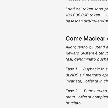
I dati del token sono p
100.000.000 token — 
basescan.org/token
Come Maclear g
Allorquando gli utenti
Reward System è tenuto 
fasi, denominato buyb
Fase 1 — Buyback: lo sm
8LNDS sul mercato apert
invariata; l'offerta in 
Fase 2 — Burn: i token 
tanto l'offerta comples
bruciato.