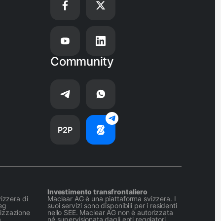
Community
P2P
Investimento transfrontaliero
izzera di
Maclear AG è una piattaforma svizzera. I
eg
suoi servizi sono disponibili per i residenti
izzazione
nello SEE. Maclear AG non è autorizzata
a
né supervisionata dagli enti regolatori