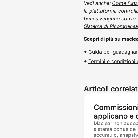
Vedi anche:
Come funzi
la piattaforma control
bonus vengono convert
Sistema di Ricompensa
Scopri di più su macle
Guida per guadagnare
Termini e condizioni 
Articoli correlat
Commissioni:
applicano e
appaiono
Maclear non addeb
sistema bonus del
accumulo, snapshot