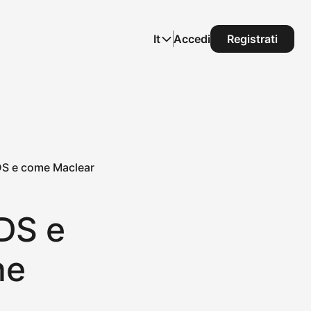
It
Accedi
Registrati
DS e come Maclear
DS e
he