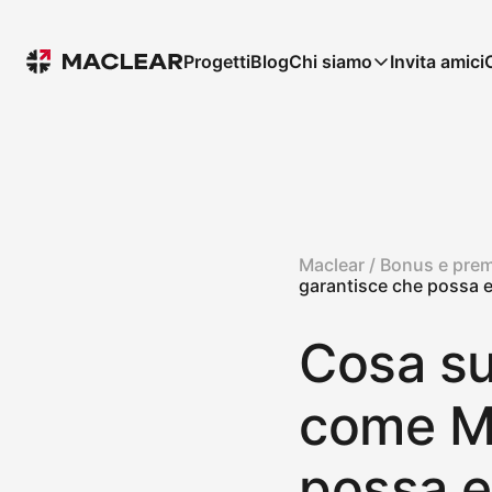
Progetti
Blog
Chi siamo
Invita amici
Maclear /
Bonus e prem
garantisce che possa 
Cosa su
come Ma
possa e