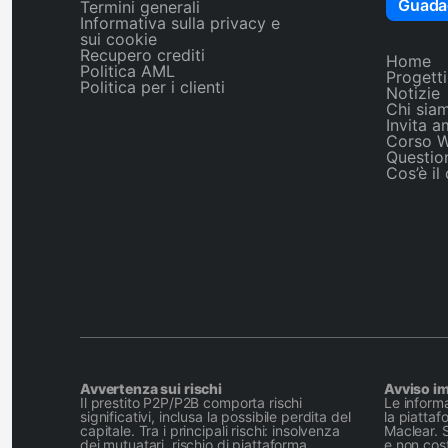
Guada
Termini generali
Informativa sulla privacy e
sui cookie
Recupero crediti
Home
Politica AML
Progetti
Politica per i clienti
Notizie
Chi sia
Invita a
Corso 
Question
Cos’è il
Avvertenza sui rischi
Avviso i
Il prestito P2P/P2B comporta rischi
Le inform
significativi, inclusa la possibile perdita del
la piattafo
capitale. Tra i principali rischi: insolvenza
Maclear. 
dei mutuatari, rischio di piattaforma,
e non cos