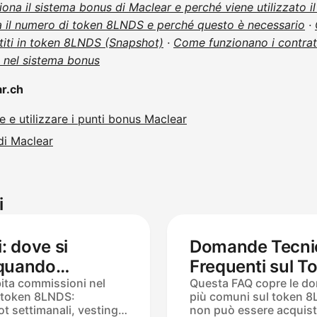
ona il sistema bonus di Maclear e perché viene utilizzato 
la il numero di token 8LNDS e perché questo è necessario
·
iti in token 8LNDS (Snapshot)
·
Come funzionano i contratti 
 nel sistema bonus
ar.ch
 e utilizzare i punti bonus Maclear
di Maclear
i
 dove si
Domande Tecni
 quando
Frequenti sul 
ita commissioni nel
Questa FAQ copre le d
 token 8LNDS:
più comuni sul token 8
 settimanali, vesting,
non può essere acquist