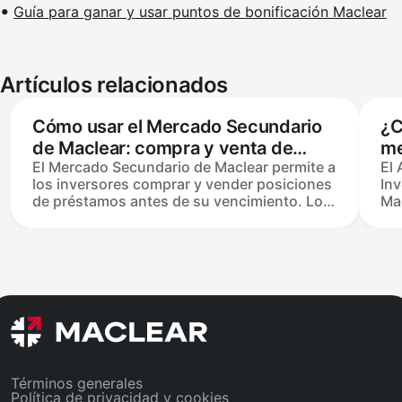
Guía para ganar y usar puntos de bonificación Maclear
Artículos relacionados
Cómo usar el Mercado Secundario
¿C
de Maclear: compra y venta de
me
El Mercado Secundario de Maclear permite a
El 
inversiones explicadas
los inversores comprar y vender posiciones
Inv
de préstamos antes de su vencimiento. Los
Mac
vendedores listan al valor nominal o aplican
pro
hasta un 50% de descuento; los
de
compradores asumen la reclamación
Es
completa restante y el calendario de
Pri
reembolso. La transacción mínima es de
fij
€30, las listas expiran después de 14 días y
con
se aplica una tarifa del 2.5% al vendedor
el 
solo en ventas completadas. Los
pri
compradores no pagan tarifas.
Términos generales
Política de privacidad y cookies