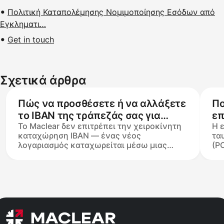
Πολιτική Καταπολέμησης Νομιμοποίησης Εσόδων από
Εγκληματι…
Get in touch
Σχετικά άρθρα
Πώς να προσθέσετε ή να αλλάξετε
Πο
το IBAN της τράπεζάς σας για
επ
Το Maclear δεν επιτρέπει την χειροκίνητη
Η 
αναλήψεις από το Maclear
απ
καταχώρηση IBAN — ένας νέος
τα
σ
λογαριασμός καταχωρείται μέσω μιας
(P
εισερχόμενης κατάθεσης. Οποιοδήποτε
Su
ποσό είναι αποδεκτό,
εθ
συμπεριλαμβανομένης μιας δοκιμαστικής
έγ
μεταφοράς €1 (η ελάχιστη κατάθεση των
Απ
€50 ισχύει μόνο για καταθέσεις
κο
επένδυσης). Μόλις το όνομα του
τρ
αποστολέα ταιριάζει με το προφίλ σας, το
τε
IBAN εμφανίζεται αυτόματα στην
νε