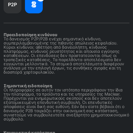
P2P
Προειδοποίηση κινδύνου
Το δανεισμός P2P/P2B ενέχει σημαντικό κίνδυνο,
συμπεριλαμβανομένης της πιθανής απώλειας κεφαλαίου.
Κύριοι κίνδυνοι: αθέτηση από δανειολήπτη, κίνδυνος
πλατφόρμας, κίνδυνος ρευστότητας και απουσία εγγύησης
καταθέσεων. Οι επενδύσεις δεν προστατεύονται όπως οι
τραπεζικές καταθέσεις. Τα παρελθόντα αποτελέσματα δεν
εγγυώνται μελλοντικά. Τα ατομικά αποτελέσματα διαφέρουν
ανάλογα με την επιλογή έργων, τις συνθήκες αγοράς και τη
διασπορά χαρτοφυλακίου.
Σημαντική ειδοποίηση
Οι πληροφορίες σε αυτόν τον ιστότοπο περιγράφουν την ίδια
την πλατφόρμα, τα προϊόντα και τις υπηρεσίες της Maclear.
Παρέχονται για ενημερωτικούς σκοπούς και δεν αποτελούν
εξατομικευμένη επενδυτική συμβουλή. Οι επενδυτικές
αποφάσεις είναι δική σας ευθύνη. Εάν δεν είστε βέβαιοι ότι ο
δανεισμός P2B ταιριάζει στην οικονομική σας κατάσταση,
συνιστούμε να συμβουλευτείτε ανεξάρτητο χρηματοοικονομικό
σύμβουλο.
Κανονιστική κατάσταση