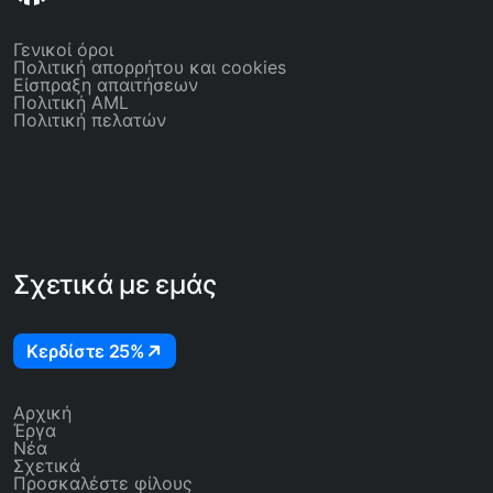
αναπτυσσόμενη λίστα αναλήψεων. Τα
αν
προηγούμενα IBAN παραμένουν
απ
Γενικοί όροι
καταχωρημένα — δεν υπάρχει όριο στον
Πολιτική απορρήτου και cookies
αριθμό των επαληθευμένων IBAN.
Είσπραξη απαιτήσεων
Πολιτική AML
Πολιτική πελατών
Σχετικά με εμάς
Κερδίστε 25%
Αρχική
Έργα
Νέα
Σχετικά
Προσκαλέστε φίλους