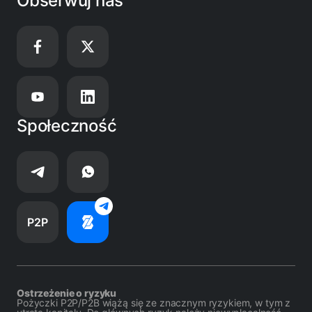
Obserwuj nas
Społeczność
P2P
Ostrzeżenie o ryzyku
Pożyczki P2P/P2B wiążą się ze znacznym ryzykiem, w tym z