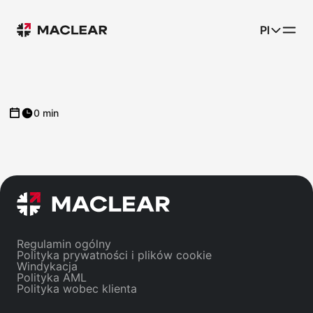
Pl
0 min
Regulamin ogólny
Polityka prywatności i plików cookie
Windykacja
Polityka AML
Polityka wobec klienta