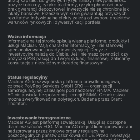
utratą kapitału. Do głównych ryzyk należy niewypłacalność
pożyczkobiorcy, ryzyko platformy, ryzyko płynności oraz
brak gwarancji depozytowej. Inwestycje nie są chronione jak
lokaty bankowe. Przeszłe wyniki nie gwarantują przyszłych
rezultatów. Indywidualne efekty zależą od wyboru projektów,
warunków rynkowych i dywersyfikacji portfela.
Ważna informacja
Informacje na tej stronie opisują własną platformę, produkty i
usługi Maclear. Mają charakter informacyjny i nie stanowią
spersonalizowanej porady inwestycyjnej. Decyzje
inwestycyjne należą do Ciebie. Jeśli nie masz pewności, czy
pożyczki P2B pasują do Twojej sytuacji finansowej, zalecamy
konsultację z niezależnym doradcą finansowym.
Status regulacyjny
Maclear AG to szwajcarska platforma crowdlendingowa,
członek PolyReg Services GmbH SRO — organizacji
samoregulacyjnej działającej pod nadzorem FINMA. Maclear
AG nie posiada bezpośredniej licencji FINMA. Członkostwo
można zweryfikować na polyreg.ch. Badana przez Grant
Thornton.
Inwestowanie transgraniczne
Maclear AG jest platformą szwajcarską. Usługi są dostępne
dla mieszkańców EOG. Maclear AG nie jest licencjonowana ani
nadzorowana przez krajowe organy regulacyjne
poszczególnych państw członkowskich UE. Przed inwestycją
sprawdź obowiązujące przepisy i zobowiązania podatkowe w