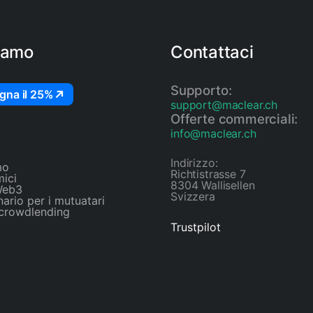
iamo
Contattaci
Supporto:
gna il 25%
support@maclear.ch
Offerte commerciali:
info@maclear.ch
Indirizzo:
mo
Richtistrasse 7
mici
8304 Wallisellen
Web3
Svizzera
ario per i mutuatari
 crowdlending
Trustpilot