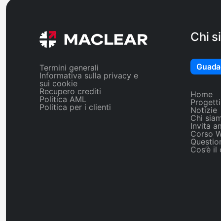
Chi s
Guada
Termini generali
Informativa sulla privacy e
sui cookie
Recupero crediti
Home
Politica AML
Progetti
Politica per i clienti
Notizie
Chi sia
Invita a
Corso 
Question
Cos’è il