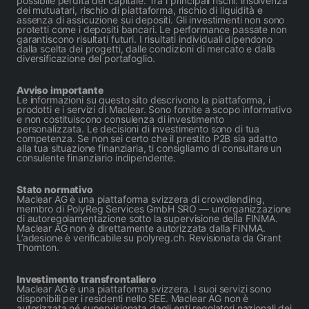
possibile perdita del capitale. Tra i principali rischi: insolvenza
dei mutuatari, rischio di piattaforma, rischio di liquidità e
assenza di assicuzione sui depositi. Gli investimenti non sono
protetti come i depositi bancari. Le performance passate non
garantiscono risultati futuri. I risultati individuali dipendono
dalla scelta dei progetti, dalle condizioni di mercato e dalla
diversificazione del portafoglio.
Avviso importante
Le informazioni su questo sito descrivono la piattaforma, i
prodotti e i servizi di Maclear. Sono fornite a scopo informativo
e non costituiscono consulenza di investimento
personalizzata. Le decisioni di investimento sono di tua
competenza. Se non sei certo che il prestito P2B sia adatto
alla tua situazione finanziaria, ti consigliamo di consultare un
consulente finanziario indipendente.
Stato normativo
Maclear AG è una piattaforma svizzera di crowdlending,
membro di PolyReg Services GmbH SRO — un’organizzazione
di autoregolamentazione sotto la supervisione della FINMA.
Maclear AG non è direttamente autorizzata dalla FINMA.
L’adesione è verificabile su polyreg.ch. Revisionata da Grant
Thornton.
Investimento transfrontaliero
Maclear AG è una piattaforma svizzera. I suoi servizi sono
disponibili per i residenti nello SEE. Maclear AG non è
autorizzata né supervisionata dagli enti regolatori nazionali dei