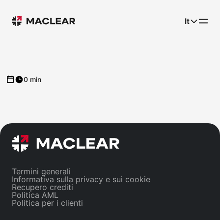
It
0 min
Termini generali
Informativa sulla privacy e sui cookie
Recupero crediti
Politica AML
Politica per i clienti