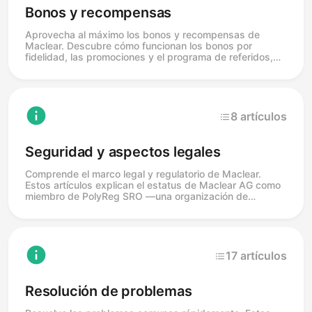
Bonos y recompensas
Aprovecha al máximo los bonos y recompensas de
Maclear. Descubre cómo funcionan los bonos por
fidelidad, las promociones y el programa de referidos,
incluido cómo invitar a amigos y obtener recompensas
adicionales en tus inversiones.
8 artículos
Seguridad y aspectos legales
Comprende el marco legal y regulatorio de Maclear.
Estos artículos explican el estatus de Maclear AG como
miembro de PolyReg SRO —una organización de
autorregulación supervisada por la FINMA—, además
del cumplimiento AML/KYC, la protección de datos y los
términos que rigen el uso de la plataforma. Maclear no
está autorizada directamente por la FINMA.
17 artículos
Resolución de problemas