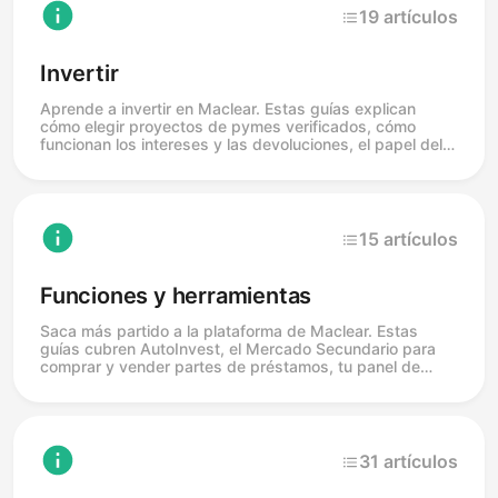
19 artículos
Invertir
Aprende a invertir en Maclear. Estas guías explican
cómo elegir proyectos de pymes verificados, cómo
funcionan los intereses y las devoluciones, el papel del
Provision Fund y del risk scoring, y cómo obtener una
rentabilidad de hasta el 16,5 % anual. El crowdlending
conlleva riesgos, incluida la posible pérdida del capital.
15 artículos
Funciones y herramientas
Saca más partido a la plataforma de Maclear. Estas
guías cubren AutoInvest, el Mercado Secundario para
comprar y vender partes de préstamos, tu panel de
cartera y las calculadoras y herramientas que te ayudan
a gestionar tus inversiones.
31 artículos