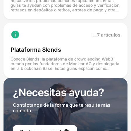
Resuelve los problemas comunes rápidamente. Estas
guías te ayudan con problemas de acceso y verificación,
retrasos en depósitos o retiros, errores de pago y otras
cuestiones técnicas, para que puedas volver a invertir.
7 artículos
Plataforma 8lends
Conoce 8lends, la plataforma de crowdlending Web3
creada por los fundadores de Maclear AG y desplegada
en la blockchain Base. Estas guías explican cómo
funciona el préstamo on-chain en USDC, en qué se
diferencia 8lends de Maclear, una rentabilidad del 19–25
% anual y cómo transferir tu KYC existente. El
crowdlending conlleva riesgos, incluida la posible
¿Necesitas ayuda?
pérdida del capital.
Contáctanos de la forma que te resulte más
cómoda