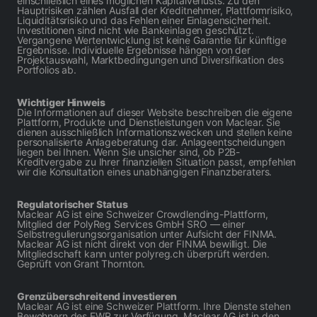
einschließlich eines möglichen Kapitalverlusts. Zu den
Hauptrisiken zählen Ausfall der Kreditnehmer, Plattformrisiko,
Liquiditätsrisiko und das Fehlen einer Einlagensicherheit.
Investitionen sind nicht wie Bankeinlagen geschützt.
Vergangene Wertentwicklung ist keine Garantie für künftige
Ergebnisse. Individuelle Ergebnisse hängen von der
Projektauswahl, Marktbedingungen und Diversifikation des
Portfolios ab.
Wichtiger Hinweis
Die Informationen auf dieser Website beschreiben die eigene
Plattform, Produkte und Dienstleistungen von Maclear. Sie
dienen ausschließlich Informationszwecken und stellen keine
personalisierte Anlageberatung dar. Anlageentscheidungen
liegen bei Ihnen. Wenn Sie unsicher sind, ob P2B-
Kreditvergabe zu Ihrer finanziellen Situation passt, empfehlen
wir die Konsultation eines unabhängigen Finanzberaters.
Regulatorischer Status
Maclear AG ist eine Schweizer Crowdlending-Plattform,
Mitglied der PolyReg Services GmbH SRO — einer
Selbstregulierungsorganisation unter Aufsicht der FINMA.
Maclear AG ist nicht direkt von der FINMA bewilligt. Die
Mitgliedschaft kann unter polyreg.ch überprüft werden.
Geprüft von Grant Thornton.
Grenzüberschreitend investieren
Maclear AG ist eine Schweizer Plattform. Ihre Dienste stehen
Bewohnern des EWR zur Verfügung. Maclear AG ist in den