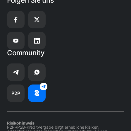
Folgen Sie uns
Community
P2P
Risikohinweis
P2P-/P2B-Kreditvergabe birgt erhebliche Risiken,