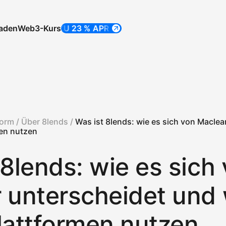
laden
Web3-Kurs
BIS ZU 23 % APR
BIS ZU 23 % APR
form /
Über 8lends /
Was ist 8lends: wie es sich von Maclea
en nutzen
 8lends: wie es sich
 unterscheidet und
lattformen nutzen