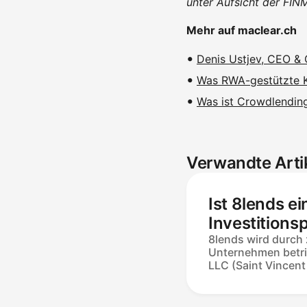
unter Aufsicht der FIN
Mehr auf maclear.ch
Denis Ustjev, CEO &
Was RWA-gestützte Kr
Was ist Crowdlending
Verwandte Arti
Ist 8lends ei
Investitions
8lends wird durch 
Unternehmen betr
LLC (Saint Vincent
fungiert als Anbiet
Vermögenswerten
Gesetz über virtu