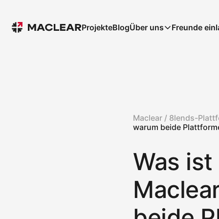
Projekte
Blog
Über uns
Freunde ein
Maclear /
8lends-Platt
warum beide Plattform
Was ist
Maclear
beide P