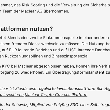
nehmer, das Risk Scoring und die Verwaltung der Sicherheit
en Team der Maclear AG übernommen.
lattformen nutzen?
etet 8lends eine zweite Einkommensquelle in einer andere
 einem fremden Dienst wechseln zu müssen. Die Nutzung be
, auf EUR lautende Darlehen und auf USD lautende Darlehe
en Rückzahlungsplänen und Zinseszinspotenzial.
en
KYC
bei Maclear abgeschlossen haben, können ihre Verifi
Vorgang zu wiederholen. Ein Übertragungsformular steht z
clear
Ist 8lends eine regulierte Investitionsplattform
Benötig
u investieren
Maclear Crypto Courses Platform
 in der Schweiz, Mitglied von PolyReg SRO, einer Selbstreg