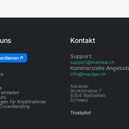
ht von der FSA SVG.
Token über Proof of Lo
iz), der unabhängige
Vesting). Maclear-Inves
 ist Mitglied von
abgeschlossenem KYC 
 FINMA. Smart
Verifizierung ohne Wie
von CertiK und
übertragen.
t.
 uns
Kontakt
Support:
erdienen
support@maclear.ch
Kommerzielle Angebot
te
info@maclear.ch
e
Adresse:
s
Richtistrasse 7
 einladen
8304 Wallisellen
urs
Schweiz
gen für Kreditnehmer
 Crowdlending
Trustpilot