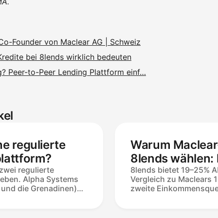
MA.
 Co-Founder von Maclear AG | Schweiz
edite bei 8lends wirklich bedeuten
? Peer-to-Peer Lending Plattform einf…
kel
ne regulierte
Warum Maclear
plattform?
8lends wählen:
zwei regulierte
USDC und Portf
8lends bietet 19–25% 
ieben. Alpha Systems
Vergleich zu Maclears
Diversifizierung
 und die Grenadinen)
zweite Einkommensquell
er von virtuellen
anderen Währung auf d
 (VASP) gemäß dem
AG Kreditnehmerprüfun
elle Vermögenswerte
Investition verdient a