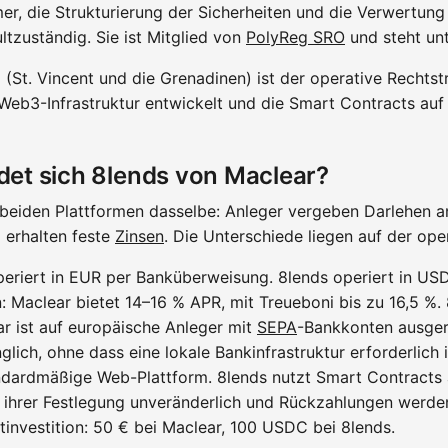
r, die Strukturierung der Sicherheiten und die Verwertung 
ltzuständig. Sie ist Mitglied von
PolyReg SRO
und steht un
(St. Vincent und die Grenadinen) ist der operative Rechtstr
 Web3-Infrastruktur entwickelt und die Smart Contracts auf B
det sich 8lends von Maclear?
 beiden Plattformen dasselbe: Anleger vergeben Darlehen 
d erhalten feste
Zinsen
. Die Unterschiede liegen auf der ope
eriert in EUR per Banküberweisung. 8lends operiert in US
: Maclear bietet 14–16 % APR, mit Treueboni bis zu 16,5 %.
r ist auf europäische Anleger mit
SEPA
-Bankkonten ausgeri
lich, ohne dass eine lokale Bankinfrastruktur erforderlich is
andardmäßige Web-Plattform. 8lends nutzt Smart Contracts
 ihrer Festlegung unveränderlich und Rückzahlungen werde
investition: 50 € bei Maclear, 100 USDC bei 8lends.