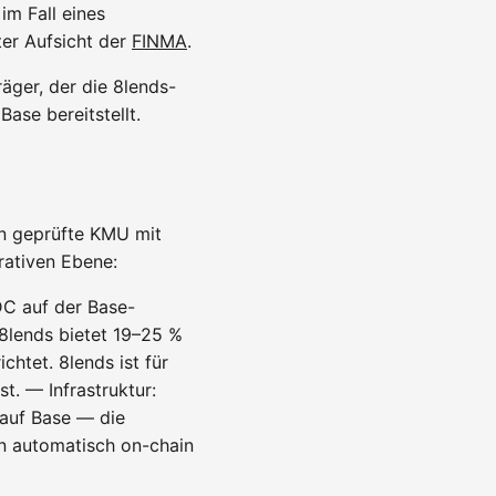
im Fall eines
ter Aufsicht der
FINMA
.
äger, der die 8lends-
ase bereitstellt.
an geprüfte KMU mit
rativen Ebene:
DC auf der Base-
 8lends bietet 19–25 %
chtet. 8lends ist für
t. — Infrastruktur:
 auf Base — die
n automatisch on-chain