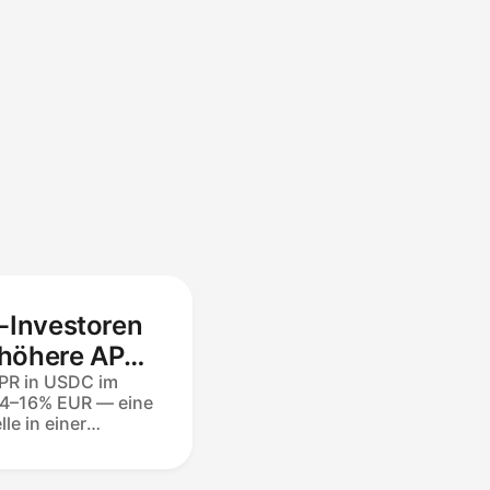
-Investoren
 höhere APR,
olio-
APR in USDC im
 14–16% EUR — eine
e in einer
erselben Maclear
g. Jede 8lends-
uch +6% in 8LNDS-