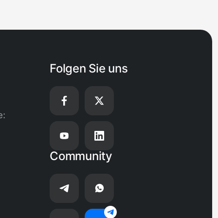
an (10-monatige
toren mit
können die
derholung
Folgen Sie uns
e:
Community