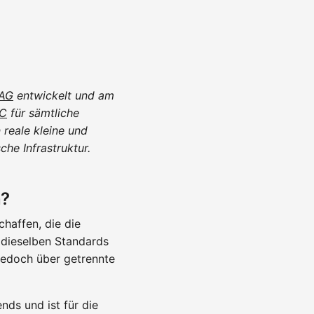
 AG
entwickelt und am
C
für sämtliche
 reale kleine und
he Infrastruktur.
n?
haffen, die die
 dieselben Standards
jedoch über getrennte
nds und ist für die