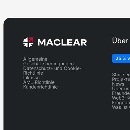
von 2022, überwac
Maclear AG (Schwe
Sicherheitenagent,
PolyReg SRO unter
Contracts werden 
Cyberscope geprüf
Über
25 % v
Allgemeine
Geschäftsbedingungen
Datenschutz- und Cookie-
Richtlinie
Startsei
Inkasso
Projekt
AML-Richtlinie
News
Kundenrichtlinie
Über un
Freunde
Web3-K
Fragebo
Was ist