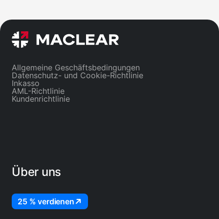
Eine herunterladbare PDF-
Steuerbescheinigung ist in den
Abrechnungen → Steuer verfügbar.
Maclear ist kein Steuerberater;
konsultieren Sie einen qualifizierten
Fachmann für persönliche Beratung.
Allgemeine Geschäftsbedingungen
Datenschutz- und Cookie-Richtlinie
Inkasso
AML-Richtlinie
Kundenrichtlinie
Über uns
25 % verdienen