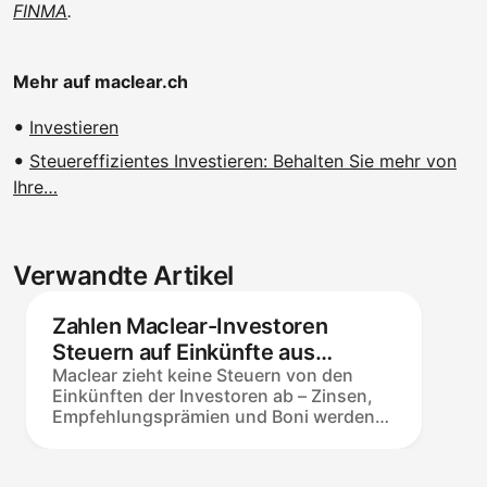
FINMA
.
Mehr auf maclear.ch
Investieren
Steuereffizientes Investieren: Behalten Sie mehr von
Ihre…
Verwandte Artikel
Zahlen Maclear-Investoren
Steuern auf Einkünfte aus
Maclear zieht keine Steuern von den
Investitionen: Wer ist
Einkünften der Investoren ab – Zinsen,
verantwortlich?
Empfehlungsprämien und Boni werden
vollständig gutgeschrieben. Jeder
Investor erklärt und zahlt Steuern gemäß
den Gesetzen seines Wohnsitzlandes.