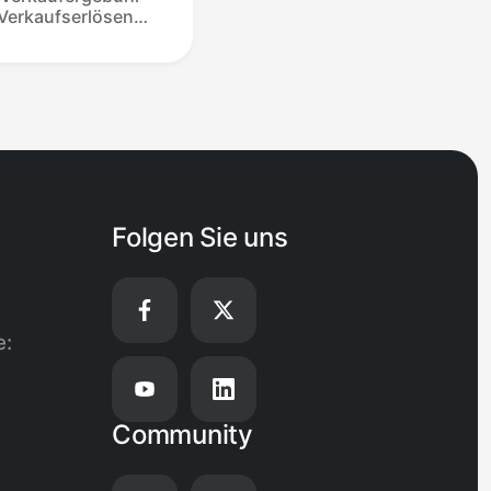
 Verkaufserlösen
eine Transaktion
allen keine
 Angebot nach 14
äuft oder der
uf storniert.
m Zeitpunkt
e
n oder
Folgen Sie uns
e:
Community