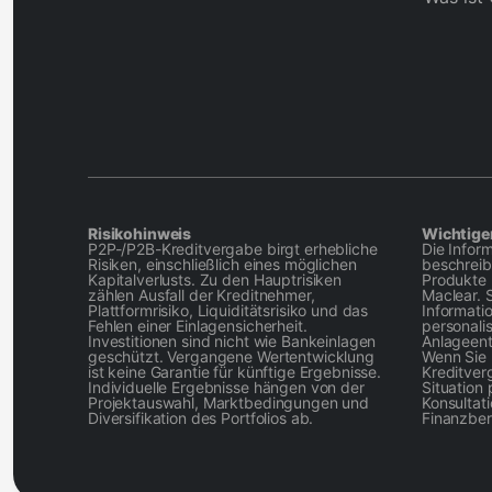
Risikohinweis
Wichtige
P2P-/P2B-Kreditvergabe birgt erhebliche
Die Infor
Risiken, einschließlich eines möglichen
beschreib
Kapitalverlusts. Zu den Hauptrisiken
Produkte 
zählen Ausfall der Kreditnehmer,
Maclear. S
Plattformrisiko, Liquiditätsrisiko und das
Informati
Fehlen einer Einlagensicherheit.
personali
Investitionen sind nicht wie Bankeinlagen
Anlageent
geschützt. Vergangene Wertentwicklung
Wenn Sie 
ist keine Garantie für künftige Ergebnisse.
Kreditverg
Individuelle Ergebnisse hängen von der
Situation 
Projektauswahl, Marktbedingungen und
Konsultat
Diversifikation des Portfolios ab.
Finanzber