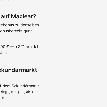
 auf Maclear?
euebonus zu denselben
 Bonusberechtigung
.000 € — +2 % pro Jahr.
Jahr.
Sekundärmarkt
r auf dem Sekundärmarkt
gt, der gilt, als die
t des