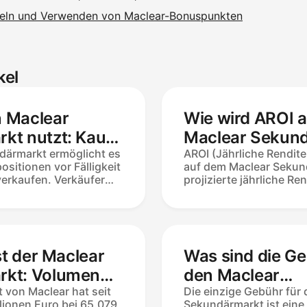
eln und Verwenden von Maclear-Bonuspunkten
kel
 Maclear
Wie wird AROI 
kt nutzt: Kauf
Maclear Sekun
 von
därmarkt ermöglicht es
berechnet?
AROI (Jährliche Rendite
ositionen vor Fälligkeit
auf dem Maclear Sekund
 erklärt
verkaufen. Verkäufer
projizierte jährliche Re
rt oder wenden einen
die verbleibende Laufze
50% an; Käufer
Formel: (Erwartete Ei
esamten verbleibenden
Verbleibende Periode) 
 Rückzahlungsplan.
Kapital). Im Gegensatz
n 30 €, Angebote
festgelegt bei der Darl
st der Maclear
Was sind die Ge
en ab, und eine
— ändert sich AROI mit
n 2,5% gilt nur für
Ein Rabatt erhöht AROI
rkt: Volumen
den Maclear
rkäufe. Käufer zahlen
ursprünglichen APR; ei
 Verkaufszeit
 von Maclear hat seit
Sekundärmarkt
Die einzige Gebühr für
ihn.
lionen Euro bei 65.079
Sekundärmarkt ist eine