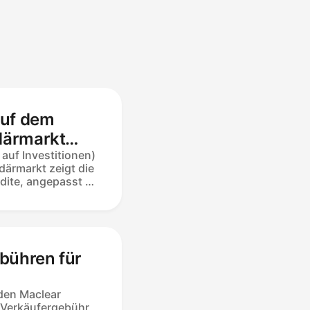
auf dem
därmarkt
 auf Investitionen)
ärmarkt zeigt die
ndite, angepasst an
it des Darlehens.
nnahmen ÷
× (365 ÷ Gekauftes
 zu APR —
ehensfinanzierung
bühren für
 dem Listenpreis.
 über den
ne Prämie senkt
?
 den Maclear
 Verkäufergebühr