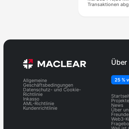
Transaktionen abg
Zeit vom Listing b
etwa 3 Stunden; 8
von 24 Stunden ve
innerhalb von 7 Ta
zwischen Juni 202
einen Käufer, bevo
geschlossen wurd
Verkaufsquote übe
aufeinanderfolgen
Kohorten.
Über
25 % v
Allgemeine
Geschäftsbedingungen
Datenschutz- und Cookie-
Richtlinie
Startsei
Inkasso
Projekt
AML-Richtlinie
News
Kundenrichtlinie
Über un
Freunde
Web3-K
Fragebo
Was ist