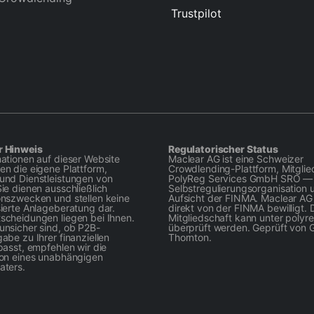
Trustpilot
r Hinweis
Regulatorischer Status
mationen auf dieser Website
Maclear AG ist eine Schweizer
en die eigene Plattform,
Crowdlending-Plattform, Mitglie
und Dienstleistungen von
PolyReg Services GmbH SRO — 
ie dienen ausschließlich
Selbstregulierungsorganisation 
onszwecken und stellen keine
Aufsicht der FINMA. Maclear AG i
sierte Anlageberatung dar.
direkt von der FINMA bewilligt. 
scheidungen liegen bei Ihnen.
Mitgliedschaft kann unter polyr
unsicher sind, ob P2B-
überprüft werden. Geprüft von 
abe zu Ihrer finanziellen
Thornton.
passt, empfehlen wir die
ion eines unabhängigen
aters.