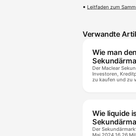
Leitfaden zum Samm
Verwandte Arti
Wie man den
Sekundärmar
und Verkauf
Der Maclear Sekun
Investoren, Kreditp
Investitionen
zu kaufen und zu 
listen zum Nennwe
Rabatt von bis zu 
übernehmen den g
Anspruch und den
Mindesttransaktio
Wie liquide i
laufen nach 14 Tag
Verkäufergebühr vo
Sekundärma
abgeschlossene Ve
und typische
Der Sekundärmarkt
keine Gebühren.
Mai 2024 16,26 Mil