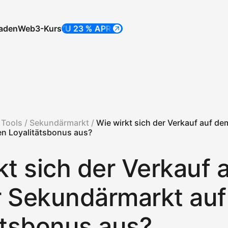
laden
Web3-Kurs
BIS ZU 23 % APR
BIS ZU 23 % APR
 Tools /
Sekundärmarkt /
Wie wirkt sich der Verkauf auf de
en Loyalitätsbonus aus?
kt sich der Verkauf 
 Sekundärmarkt auf
ätsbonus aus?