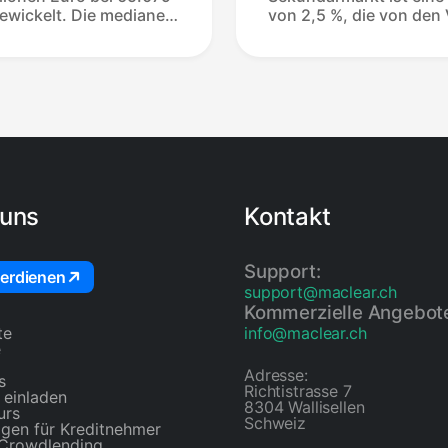
ewickelt. Die mediane
von 2,5 %, die von den
is zum Verkauf beträgt
abgezogen wird, wenn 
0,7 % werden innerhalb
abgeschlossen ist. Es f
rkauft und 97 %
Gebühren an, wenn ein
gen. Jede Auflistung
Tagen ohne Verkauf abl
5 und März 2026 fand
Verkäufer vor dem Verka
r das 14-tägige Fenster
Käufer zahlen zu keine
e — 100 %
Gebühren. Es gibt kein
r zehn
Listungsgebühren,
de monatliche
Reservierungsgebühre
Wiederlistungsstrafen.
 uns
Kontakt
Support:
erdienen
support@maclear.ch
Kommerzielle Angebot
te
info@maclear.ch
e
Adresse:
s
Richtistrasse 7
 einladen
8304 Wallisellen
urs
Schweiz
gen für Kreditnehmer
 Crowdlending