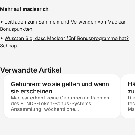
Mehr auf maclear.ch
Leitfaden zum Sammeln und Verwenden von Maclear-
Bonuspunkten
Wussten Sie, dass Maclear fünf Bonusprogramme hat?
Schnap…
Verwandte Artikel
Gebühren: wo sie gelten und wann
Hä
sie erscheinen
zu
Maclear erhebt keine Gebühren im Rahmen
Di
des 8LNDS-Token-Bonus-Systems:
te
Ansammlung, wöchentliche
Mac
Schnappschüsse, Vesting, Beanspruchung
dur
und Swap & Withdraw sind alle durch die
kei
Plattform abgedeckt. Die einzigen Kosten
im
sind eine Blockchain-Gasgebühr —
bis