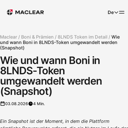
De
Maclear /
Boni & Prämien /
8LNDS Token im Detail /
Wie
und wann Boni in 8LNDS-Token umgewandelt werden
(Snapshot)
Wie und wann Boni in
8LNDS-Token
umgewandelt werden
(Snapshot)
03.08.2026
4 Min.
Ein Snapshot ist der Moment, in dem die Plattform