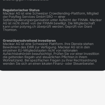
Regulatorischer Status
Maclear AG ist eine Schweizer Crowdlending-Plattform, Mitglied
der PolyReg Services GmbH SRO — einer
Selbstregulierungsorganisation unter Aufsicht der FINMA. Maclear
AG ist nicht direkt von der FINMA bewilligt. Die Mitgliedschaft
kann unter polyreg.ch überprüft werden. Geprüft von Grant
Thornton.
Grenzüberschreitend investieren
Maclear AG ist eine Schweizer Plattform. Ihre Dienste stehen
Bewohnern des EWR zur Verfügung. Maclear AG ist in den
einzelnen EU-Mitgliedstaaten nicht von nationalen
Aufsichtsbehörden beaufsichtigt. Prüfen Sie vor einer Investition
die geltenden Regeln und steuerlichen Pflichten in Ihrem
Wohnsitzland. Bei spezifischen Fragen zu Ihrer Rechtsordnung
wenden Sie sich an einen lokalen Finanz- oder Steuerberater.